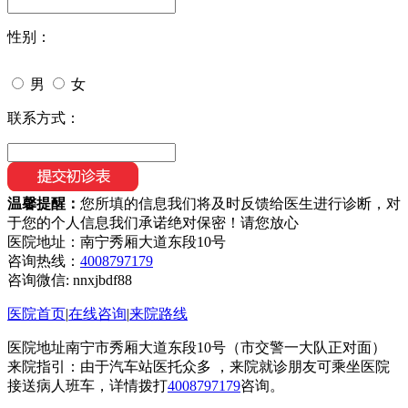
性别：
男
女
联系方式：
温馨提醒：
您所填的信息我们将及时反馈给医生进行诊断，对
于您的个人信息我们承诺绝对保密！请您放心
医院地址：南宁秀厢大道东段10号
咨询热线：
4008797179
咨询微信:
nnxjbdf88
医院首页
|
在线咨询
|
来院路线
医院地址南宁市秀厢大道东段10号（市交警一大队正对面）
来院指引：由于汽车站医托众多 ，来院就诊朋友可乘坐医院
接送病人班车，详情拨打
4008797179
咨询。