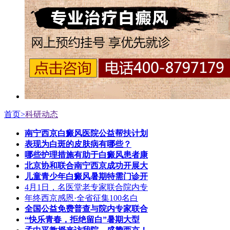
首页>
科研动态
南宁西京白癜风医院公益帮扶计划
表现为白斑的皮肤病有哪些？
哪些护理措施有助于白癜风患者康
北京协和联合南宁西京成功开展大
儿童青少年白癜风暑期特需门诊开
4月1日，名医堂老专家联合院内专
年终西京感恩·全省征集100名白
全国公益免费普查与院内专家联合
“快乐青春，拒绝留白”暑期大型