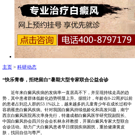
主页
>
科研动态
“快乐青春，拒绝留白”暑期大型专家联合公益会诊
近年来白癜风疾病的发病率一直居高不下，并呈现持续走高的趋
势，其中患者群体低龄化趋势明显上升。据统计，年龄在0-22周岁以前
的患者占到总人群的53.1%以上，越来越多的儿童青少年在成长过程中
容易罹患白癜风疾病。针对我国白癜风持续低龄化和高发问题，南宁
西京白癜风医院再次率身先行，特邀成都白癜风医学研究院副院长、
中国白癜风协会四川分会会长林永祥教授，开展白癜风专家大型联合
会诊活动。助力广大白癜风患者早日摆脱疾病困扰，重拾健康黄皮
肤，找回自信与尊严。