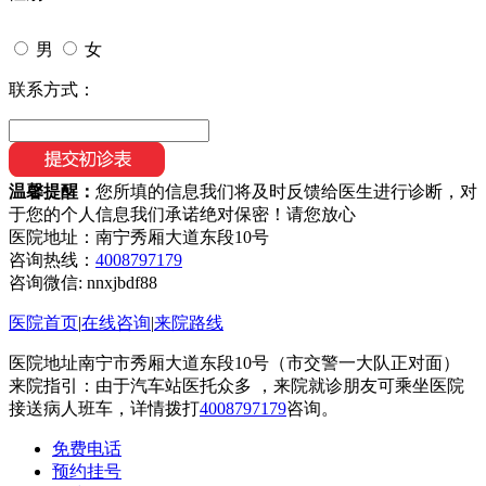
男
女
联系方式：
温馨提醒：
您所填的信息我们将及时反馈给医生进行诊断，对
于您的个人信息我们承诺绝对保密！请您放心
医院地址：南宁秀厢大道东段10号
咨询热线：
4008797179
咨询微信:
nnxjbdf88
医院首页
|
在线咨询
|
来院路线
医院地址南宁市秀厢大道东段10号（市交警一大队正对面）
来院指引：由于汽车站医托众多 ，来院就诊朋友可乘坐医院
接送病人班车，详情拨打
4008797179
咨询。
免费电话
预约挂号