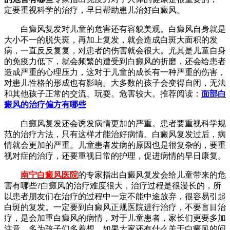
定要重视科学的治疗，早日帮助患儿治好白癜风。
白癜风复发对儿童的危害还有容貌美观。白癜风自身就是
大小不一的脱失斑，再加上复发，就会造成白斑大面积的发
病，一直反反复复，对患者的伤害就会很大。尤其是儿童自身
的免疫力低下，就会频繁的遭受到白癜风的折磨，还会给患者
造成严重的心理压力，这对于儿童的成长有一种严重的伤害，
对患儿性格的形成也有影响。大多数的孩子会变得自闭，无法
和其他孩子正常的交流、玩耍。危害较大。推荐阅读：
面部白
癜风的治疗偏方有哪些
白癜风复发还会诱发病情更加的严重。患者要重视科学规
范的治疗方法，只有这样才能治好病情。白癜风复发过后，病
情就会更加的严重。儿童患者发病的原因也是很复杂的，要重
视对症的治疗，还要重视日常的护理，促进病情的早日康复。
南宁白癜风医院
的专家指出白癜风复发会给儿童带来的危
害有哪些?白癜风的治疗难度很大，治疗过程是很漫长的，所
以患者朋友们在治疗的过程中一定不能中途放弃，很容易引起
白斑的复发。一定要到白癜风正规医院进行治疗，不要盲目治
疗，是会加重白癜风的病情，对于儿童患者，家长们更要多加
注意，多为孩子们多着想。如果大家还有什么关于白癜风的问