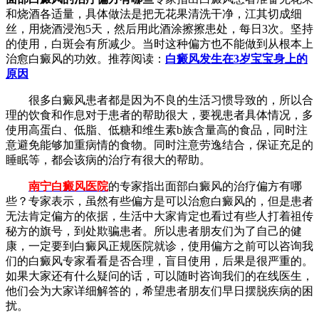
和烧酒各适量，具体做法是把无花果清洗干净，江其切成细
丝，用烧酒浸泡5天，然后用此酒涂擦擦患处，每日3次。坚持
的使用，白斑会有所减少。当时这种偏方也不能做到从根本上
治愈白癜风的功效。推荐阅读：
白癜风发生在3岁宝宝身上的
原因
很多白癜风患者都是因为不良的生活习惯导致的，所以合
理的饮食和作息对于患者的帮助很大，要视患者具体情况，多
使用高蛋白、低脂、低糖和维生素b族含量高的食品，同时注
意避免能够加重病情的食物。同时注意劳逸结合，保证充足的
睡眠等，都会该病的治疗有很大的帮助。
南宁白癜风医院
的专家指出面部白癜风的治疗偏方有哪
些？专家表示，虽然有些偏方是可以治愈白癜风的，但是患者
无法肯定偏方的依据，生活中大家肯定也看过有些人打着祖传
秘方的旗号，到处欺骗患者。所以患者朋友们为了自己的健
康，一定要到白癜风正规医院就诊，使用偏方之前可以咨询我
们的白癜风专家看看是否合理，盲目使用，后果是很严重的。
如果大家还有什么疑问的话，可以随时咨询我们的在线医生，
他们会为大家详细解答的，希望患者朋友们早日摆脱疾病的困
扰。