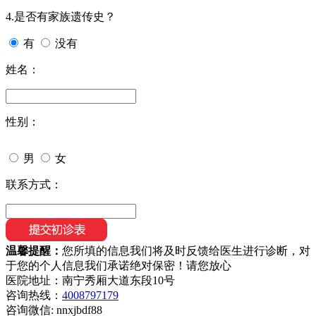
4.是否有家族遗传史？
有
没有
姓名：
性别：
男
女
联系方式：
温馨提醒：
您所填的信息我们将及时反馈给医生进行诊断，对
于您的个人信息我们承诺绝对保密！请您放心
医院地址：南宁秀厢大道东段10号
咨询热线：
4008797179
咨询微信:
nnxjbdf88