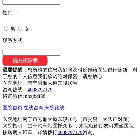
性别：
男
女
联系方式：
温馨提醒：
您所填的信息我们将及时反馈给医生进行诊断，对
于您的个人信息我们承诺绝对保密！请您放心
医院地址：南宁秀厢大道东段10号
咨询热线：
4008797179
咨询微信:
nnxjbdf88
医院首页
|
在线咨询
|
来院路线
医院地址南宁市秀厢大道东段10号（市交警一大队正对面）
来院指引：由于汽车站医托众多 ，来院就诊朋友可乘坐医院
接送病人班车，详情拨打
4008797179
咨询。