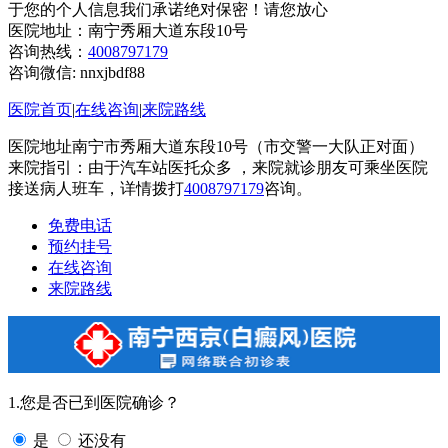
于您的个人信息我们承诺绝对保密！请您放心
医院地址：南宁秀厢大道东段10号
咨询热线：
4008797179
咨询微信:
nnxjbdf88
医院首页
|
在线咨询
|
来院路线
医院地址南宁市秀厢大道东段10号（市交警一大队正对面）
来院指引：由于汽车站医托众多 ，来院就诊朋友可乘坐医院
接送病人班车，详情拨打
4008797179
咨询。
免费电话
预约挂号
在线咨询
来院路线
1.您是否已到医院确诊？
是
还没有