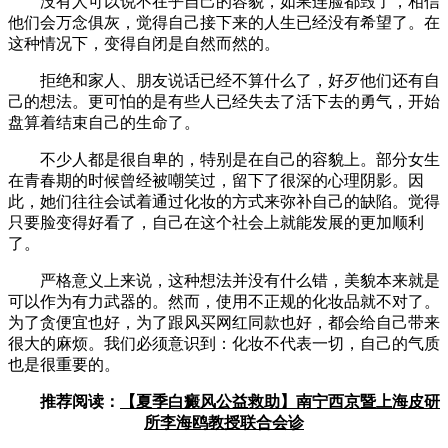
没有人可以说不在乎自己的容貌，如果连脸都毁了，相信
他们会万念俱灰，觉得自己接下来的人生已经没有希望了。在
这种情况下，变得自闭是自然而然的。
拒绝和家人、朋友说话已经不算什么了，好歹他们还有自
己的想法。更可怕的是有些人已经失去了活下去的勇气，开始
盘算着结束自己的生命了。
不少人都是很自卑的，特别是在自己的容貌上。部分女生
在青春期的时候曾经被嘲笑过，留下了很深的心理阴影。因
此，她们往往会试着通过化妆的方式来弥补自己的缺陷。觉得
只要脸变得好看了，自己在这个社会上就能发展的更加顺利
了。
严格意义上来说，这种想法并没有什么错，美貌本来就是
可以作为有力武器的。然而，使用不正规的化妆品就不对了。
为了贪便宜也好，为了跟风买网红同款也好，都会给自己带来
很大的麻烦。我们必须意识到：化妆不代表一切，自己的气质
也是很重要的。
推荐阅读：
【夏季白癜风公益救助】南宁西京暨上海皮研
所李海鸥教授联合会诊