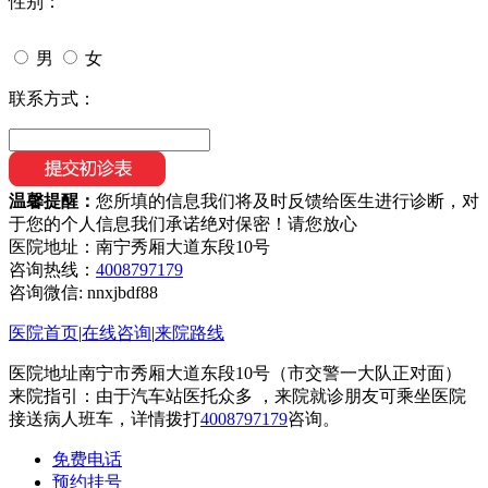
性别：
男
女
联系方式：
温馨提醒：
您所填的信息我们将及时反馈给医生进行诊断，对
于您的个人信息我们承诺绝对保密！请您放心
医院地址：南宁秀厢大道东段10号
咨询热线：
4008797179
咨询微信:
nnxjbdf88
医院首页
|
在线咨询
|
来院路线
医院地址南宁市秀厢大道东段10号（市交警一大队正对面）
来院指引：由于汽车站医托众多 ，来院就诊朋友可乘坐医院
接送病人班车，详情拨打
4008797179
咨询。
免费电话
预约挂号