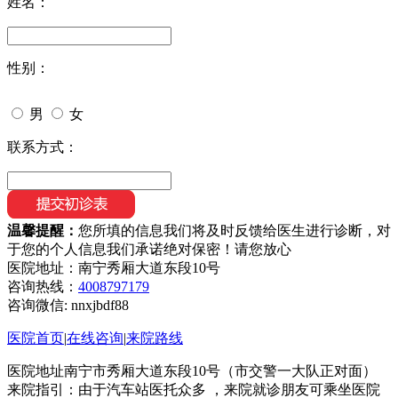
姓名：
性别：
男
女
联系方式：
温馨提醒：
您所填的信息我们将及时反馈给医生进行诊断，对
于您的个人信息我们承诺绝对保密！请您放心
医院地址：南宁秀厢大道东段10号
咨询热线：
4008797179
咨询微信:
nnxjbdf88
医院首页
|
在线咨询
|
来院路线
医院地址南宁市秀厢大道东段10号（市交警一大队正对面）
来院指引：由于汽车站医托众多 ，来院就诊朋友可乘坐医院