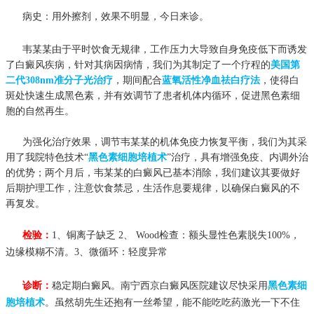
病史：用外擦剂，效果不明显，今日来诊。
韦某某由于平时饮食无规律，工作压力大导致自身免疫低下而诱发
了白癜风疾病，针对其病因病情，我们为其制定了一个疗程的
美国第
二代308nm准分子光治疗
，期间配合
蓝氧活性净血祛白疗法
，使得白
斑处快速生成黑色素，并有效调节了患者机体内循环，促进黑色素细
胞的自然再生。
为强化治疗效果，调节韦某某的机体免疫力恢复平衡，我们为其采
用了我院特色技术“
黑色素细胞培植术
”治疗，具有增强免疫、内调外治
的优势；两个月后，韦某某的白癜风已基本消除，我们建议其要做好
后期护理工作，注意饮食禁忌，生活作息要规律，以确保白癜风的不
再复发。
检验：
1、铜离子缺乏 2、 Wood检查：额头显性色素脱失100%，
边缘模糊不清。3、微循环：轻度异常
诊断：
稳定期白癜风。南宁西京白癜风医院建议尽快采用
黑色素细
胞培植术
。虽然胡先生还抱有一丝希望，能不能吃吃药激光一下不住