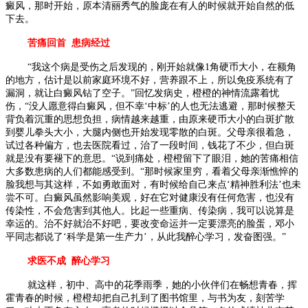
癜风，那时开始，原本清丽秀气的脸庞在有人的时候就开始自然的低
下去。
苦痛回首 患病经过
“我这个病是受伤之后发现的，刚开始就像1角硬币大小，在额角
的地方，估计是以前家庭环境不好，营养跟不上，所以免疫系统有了
漏洞，就让白癜风钻了空子。”回忆发病史，橙橙的神情流露着忧
伤，“没人愿意得白癜风，但不幸‘中标’的人也无法逃避，那时候整天
背负着沉重的思想负担，病情越来越重，由原来硬币大小的白斑扩散
到婴儿拳头大小，大腿内侧也开始发现零散的白斑。父母亲很着急，
试过各种偏方，也去医院看过，治了一段时间，钱花了不少，但白斑
就是没有要褪下的意思。“说到痛处，橙橙留下了眼泪，她的苦痛相信
大多数患病的人们都能感受到。“那时候家里穷，看着父母亲渐憔悴的
脸我想与其这样，不如勇敢面对，有时候给自己来点‘精神胜利法’也未
尝不可。白癜风虽然影响美观，好在它对健康没有任何危害，也没有
传染性，不会危害到其他人。比起一些重病、传染病，我可以说算是
幸运的。治不好就治不好吧，要改变命运并一定要漂亮的脸蛋，邓小
平同志都说了‘科学是第一生产力’，从此我醉心学习，发奋图强。”
求医不成 醉心学习
就这样，初中、高中的花季雨季，她的小伙伴们在畅想青春，挥
霍青春的时候，橙橙却把自己扎到了图书馆里，与书为友，刻苦学