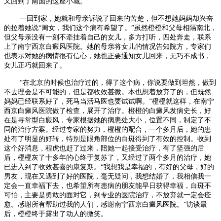
又回到了南国的这座小城。
一回到家，她就和母亲诉说了回来的苦楚，但不想她妈妈却兴奋
的拉着她说“闺女，我们这个病有希望了。”虽然橙橙和父母相隔南北，
但父母亲没有一刻不牵挂着自己的女儿，多方打听，四处奔走，联系
上了南宁西京白癜风医院。她的母亲将女儿的情况告知院方，专家们
也表示对她的病情很有信心，她也正要通知女儿回来，无巧不成书，
女儿正巧就回来了。
“在北京的时候也治疗过的，得了这个病，你说要做到坦然，做到
不去理会是不可能的，但是都收效甚微。本也想着放弃了的，但既然
妈妈已经联系好了，死马当活马医也要试试啊。”橙橙就这样，在南宁
西京白癜风医院做了检查，展开了治疗。橙橙的白癜风发病史长，好
在是寻常型白癜风，专家根据她的病患处大小，位置不同，制定了不
同的治疗方案。经过专家的努力，橙橙的配合，一个多月后，她的患
处有了明显的好转，特别是眼角部位的白斑得到了有效的控制。收到
这个好消息，程虎也赶了过来，陪她一起接受治疗，有了坚强的后
盾，橙橙灰了十多年的心终于复苏了，又经过了两个多月的治疗，她
已进入到了收效甚喜的康复期。“我想我是幸福的，有好的父母，好的
男友，现在又遇到了好的医院，毫无疑问，我想结婚了，我相信我一
定会一直幸福下去，也希望所有患病的朋友能早日获得幸福，白斑不
可怕，主要是勇敢的面对它，到专业的医院治疗，不放弃就一定会痊
愈。感谢所有帮助过我的人们，感谢南宁西京白癜风医院。”访谈最
后，橙橙终于露出了动人的微笑。