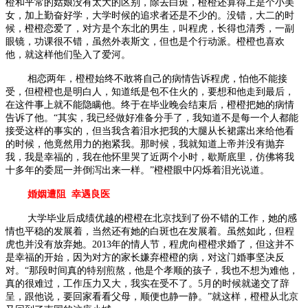
橙和平常的姑娘没有太大的区别，除去白斑，橙橙还算得上是个小美
女，加上勤奋好学，大学时候的追求者还是不少的。没错，大二的时
候，橙橙恋爱了，对方是个东北的男生，叫程虎，长得也清秀，一副
眼镜，功课很不错，虽然外表斯文，但也是个行动派。橙橙也喜欢
他，就这样他们坠入了爱河。
相恋两年，橙橙始终不敢将自己的病情告诉程虎，怕他不能接
受，但橙橙也是明白人，知道纸是包不住火的，要想和他走到最后，
在这件事上就不能隐瞒他。终于在毕业晚会结束后，橙橙把她的病情
告诉了他。“其实，我已经做好准备分手了，我知道不是每一个人都能
接受这样的事实的，但当我含着泪水把我的大腿从长裙露出来给他看
的时候，他竟然用力的抱紧我。那时候，我就知道上帝并没有抛弃
我，我是幸福的，我在他怀里哭了近两个小时，歇斯底里，仿佛将我
十多年的委屈一并倒泻出来一样。”橙橙眼中闪烁着泪光说道。
婚姻遭阻 幸遇良医
大学毕业后成绩优越的橙橙在北京找到了份不错的工作，她的感
情也平稳的发展着，当然还有她的白斑也在发展着。虽然如此，但程
虎也并没有放弃她。2013年的情人节，程虎向橙橙求婚了，但这并不
是幸福的开始，因为对方的家长嫌弃橙橙的病，对这门婚事坚决反
对。“那段时间真的特别煎熬，他是个孝顺的孩子，我也不想为难他，
真的很难过，工作压力又大，我实在受不了。5月的时候就递交了辞
呈，跟他说，要回家看看父母，顺便也静一静。”就这样，橙橙从北京