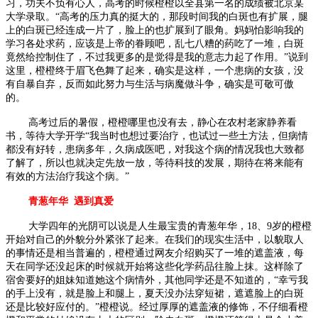
习，功夫不负有心人，高考的时候橙橙以全县第一名的成绩被北京某
大学录取。“高考的压力真的挺大的，那段时间我的白斑也有扩展，腿
上的白斑已经连成一片了，脸上的也扩展到了眼角。妈妈怕影响我的
学习各处求药，应该是上帝的眷顾吧，乱七八糟的药吃了一堆，白斑
竟然给控制住了，不过我更多的是觉得是我的意志力起了作用。”说到
这里，橙橙终于眉飞色舞了起来，确实是这样，一个患病的女孩，没
有自暴自弃，反而如此努力与生活与病魔做斗争，确实是可敬可傲
的。
高考过后的暑假，橙橙哪里也没有去，静心在农村老家静养看
书，等待大学开学“我当时也想过要治疗，也试过一些土方法，但病情
都没有好转，患病多年，久病成医吧，对我这个病的情况我也大致都
了解了，所以也就决定先放一放，等待科技的发展，期待在将来能有
有效的方法治疗我这个病。”
青葱年华 遇到真爱
大学四年的光阴可以说是人生最宝贵的青葱年华，18、9岁的橙橙
开始对自己的外貌分外紧张了起来。在我们的现实生活中，以貌取人
的事情还是相当普遍的，橙橙通过网友介绍购买了一堆的遮盖液，每
天在同学还没起床的时候就开始将这些化学药品往脸上抹。这样除了
宿舍要好的姐妹知道她这个病情外，其他同学还是不知道的，“幸亏我
的手上没有，就是脸上和腿上，夏天没办法穿短裙，遮遮脸上的白斑
还是比较好应付的。”橙橙说。经过厚厚的遮盖液的修饰，不仔细看橙