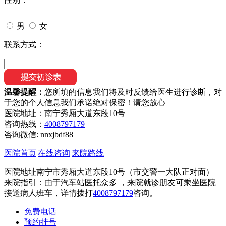
男
女
联系方式：
温馨提醒：
您所填的信息我们将及时反馈给医生进行诊断，对
于您的个人信息我们承诺绝对保密！请您放心
医院地址：南宁秀厢大道东段10号
咨询热线：
4008797179
咨询微信:
nnxjbdf88
医院首页
|
在线咨询
|
来院路线
医院地址南宁市秀厢大道东段10号（市交警一大队正对面）
来院指引：由于汽车站医托众多 ，来院就诊朋友可乘坐医院
接送病人班车，详情拨打
4008797179
咨询。
免费电话
预约挂号