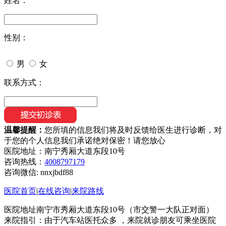
姓名：
性别：
男
女
联系方式：
温馨提醒：
您所填的信息我们将及时反馈给医生进行诊断，对
于您的个人信息我们承诺绝对保密！请您放心
医院地址：南宁秀厢大道东段10号
咨询热线：
4008797179
咨询微信:
nnxjbdf88
医院首页
|
在线咨询
|
来院路线
医院地址南宁市秀厢大道东段10号（市交警一大队正对面）
来院指引：由于汽车站医托众多 ，来院就诊朋友可乘坐医院