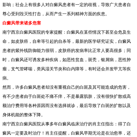
影响；社会上有很多人对白癜风患者有一定的歧视，导致广大患者自
尊心受到毁灭性打击，从而产生一系列精神方面的疾患。
白癜风带来诸多危害
南宁西京白癜风医院的专家提醒：白癜风在某些情况下甚至会危及生
命，如皮肤癌，自卑等引起的自杀等，最新的医学研究证实，白癜风
患者的紫外线防御能力很弱，皮肤癌的发病率比正常人要高很多；同
时，白癜风还可诱发多种疾病，如恶性贫血，斑秃，银屑病，恶性肿
瘤，支气管哮喘，类风湿关节炎和白内障等，有时还会并发甲亢等疾
病。
然而，许多白癜风患者却没有重视自己的白斑及其可能造成的危害，
有不少患者由于白斑处不痛不痒，不是暴露肌肤，没有很快扩散或高
额治疗费用等各种原因而没有选择就诊，最后导致了白斑的扩散以及
身体机能的整体下降。
南宁西京白癜风医院从事多年白癜风临床治疗的肖主任指出：得了白
癜风一定要及时治疗！肖主任提醒，白癜风早期无论是在治愈率，还