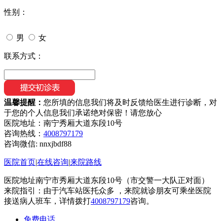
性别：
男
女
联系方式：
温馨提醒：
您所填的信息我们将及时反馈给医生进行诊断，对
于您的个人信息我们承诺绝对保密！请您放心
医院地址：南宁秀厢大道东段10号
咨询热线：
4008797179
咨询微信:
nnxjbdf88
医院首页
|
在线咨询
|
来院路线
医院地址南宁市秀厢大道东段10号（市交警一大队正对面）
来院指引：由于汽车站医托众多 ，来院就诊朋友可乘坐医院
接送病人班车，详情拨打
4008797179
咨询。
免费电话