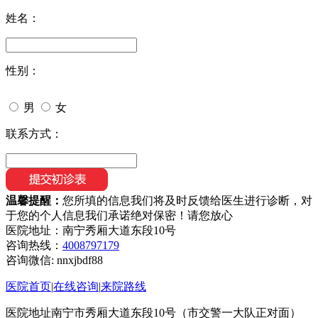
姓名：
性别：
男
女
联系方式：
温馨提醒：
您所填的信息我们将及时反馈给医生进行诊断，对
于您的个人信息我们承诺绝对保密！请您放心
医院地址：南宁秀厢大道东段10号
咨询热线：
4008797179
咨询微信:
nnxjbdf88
医院首页
|
在线咨询
|
来院路线
医院地址南宁市秀厢大道东段10号（市交警一大队正对面）