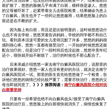
人当时没当回事，也没想到带她去医院检查一下。结果现在白
斑扩散了，悠悠的脸侧几乎布满了白斑，模样很是渗人。悠悠
的父母被吓坏了，赶紧带着女儿去医院检查，结果确诊为患上
了白癜风，医生也开了一些药让悠悠服用，结果悠悠脸上的白
斑还是在不断的扩大。
因为脸上有白斑，而且还是比较明显的，这时候悠悠说什
么也不肯去学校，悠悠哭着告诉妈妈，学校的同学都不和自己
玩。看到原本活泼可爱的女儿变得沉默了许多，悠悠的妈妈很
感到很心疼。悠悠一直都有接受治疗，一开始的时候悠悠还挺
配合治疗的，但是治疗了一段时间后也没起效，悠悠毕竟年纪
还小，很快就开始不耐烦了，治疗的时候也不那么配合了。
后来亲戚介绍悠悠一家去南宁白癜风医院治疗，说那里的
治疗效果很好。悠悠一家人也没有更好的办法，就决定去南宁
白癜风医院试一试。那里的医生首先给悠悠做了一个检查，告
诉他们悠悠的病情已经比较严重了，需要尽快治疗，悠悠的父
母当即就同意了。
》》》推荐阅读：
南宁白癜风医院介绍对抗
白斑要坚持
只要有一丝希望也绝不向白癜风低头?接受了南宁白癜风
医院的治疗后，悠悠脸上的白斑很快就消失了，病情也恢复了