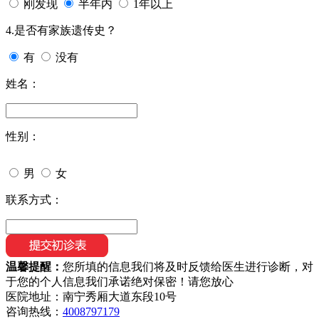
刚发现
半年内
1年以上
4.是否有家族遗传史？
有
没有
姓名：
性别：
男
女
联系方式：
温馨提醒：
您所填的信息我们将及时反馈给医生进行诊断，对
于您的个人信息我们承诺绝对保密！请您放心
医院地址：南宁秀厢大道东段10号
咨询热线：
4008797179