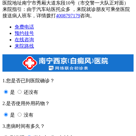
医院地址南宁市秀厢大道东段10号（市交警一大队正对面）
来院指引：由于汽车站医托众多 ，来院就诊朋友可乘坐医院
接送病人班车，详情拨打
4008797179
咨询。
免费电话
预约挂号
在线咨询
来院路线
1.您是否已到医院确诊？
是
还没有
2.是否使用外用药物？
是
没有
3.患病时间有多久？