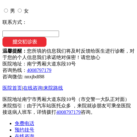
男
女
联系方式：
温馨提醒：
您所填的信息我们将及时反馈给医生进行诊断，对
于您的个人信息我们承诺绝对保密！请您放心
医院地址：南宁秀厢大道东段10号
咨询热线：
4008797179
咨询微信:
nnxjbdf88
医院首页
|
在线咨询
|
来院路线
医院地址南宁市秀厢大道东段10号（市交警一大队正对面）
来院指引：由于汽车站医托众多 ，来院就诊朋友可乘坐医院
接送病人班车，详情拨打
4008797179
咨询。
免费电话
预约挂号
在线咨询