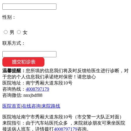
性别：
男
女
联系方式：
温馨提醒：
您所填的信息我们将及时反馈给医生进行诊断，对
于您的个人信息我们承诺绝对保密！请您放心
医院地址：南宁秀厢大道东段10号
咨询热线：
4008797179
咨询微信:
nnxjbdf88
医院首页
|
在线咨询
|
来院路线
医院地址南宁市秀厢大道东段10号（市交警一大队正对面）
来院指引：由于汽车站医托众多 ，来院就诊朋友可乘坐医院
接送病人班车，详情拨打
4008797179
咨询。