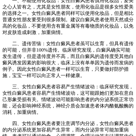
一、不能使用化妆品：女性白癜风患者慎用化妆品，爱美
之心人皆有之，尤其是女性朋友，使用化妆品是很多女性爱美
的选择之一。女性白癜风患者同样可以使用化妆品，但是相比
普通女性朋友要受到很多限制。建议白癜风患者使用天然成分
高的化妆品，不要使用含有重金属等有毒物质的化妆品，以免
对皮肤造成刺激，加重病情。
二、遗传苦恼：女性白癜风患者虽可以生育，但具有遗传
的可能，但并非100%遗传。临床研究发现，白癜风确实可能
发生遗传，但是遗传度并不高，而且白癜风的遗传度受其他白
癜风诱发因素的影响很大，临床上没有单单因为遗传而发病的
例子。因此女性白癜风患者一样可以生育，只要做好防护措
施，宝宝一样可以向正常人一样健康。
三、女性白癜风患者容易产生情绪波动：临床研究发现，
女性白癜风患者容易产生情绪波动，这可能跟她们更加在意自
己形象受损有关。情绪波动可能影响患者的内分泌系统正常功
能，还会影响神经系统，神经介质会加速患者体内酪氨酸酶的
消耗，加重病情。
四、女性白癜风患者要注意调节内分泌，女性白癜风患者
的内分泌系统更加容易产生异常，而内分泌异常可能加重病