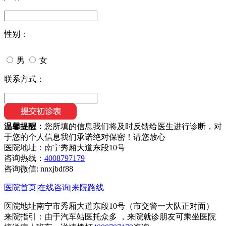
性别：
男
女
联系方式：
温馨提醒：
您所填的信息我们将及时反馈给医生进行诊断，对
于您的个人信息我们承诺绝对保密！请您放心
医院地址：南宁秀厢大道东段10号
咨询热线：
4008797179
咨询微信:
nnxjbdf88
医院首页
|
在线咨询
|
来院路线
医院地址南宁市秀厢大道东段10号（市交警一大队正对面）
来院指引：由于汽车站医托众多 ，来院就诊朋友可乘坐医院