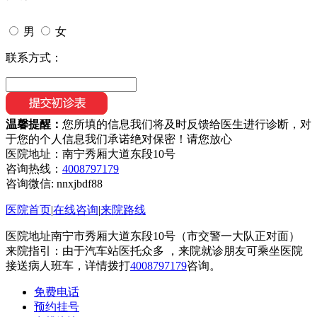
男
女
联系方式：
温馨提醒：
您所填的信息我们将及时反馈给医生进行诊断，对
于您的个人信息我们承诺绝对保密！请您放心
医院地址：南宁秀厢大道东段10号
咨询热线：
4008797179
咨询微信:
nnxjbdf88
医院首页
|
在线咨询
|
来院路线
医院地址南宁市秀厢大道东段10号（市交警一大队正对面）
来院指引：由于汽车站医托众多 ，来院就诊朋友可乘坐医院
接送病人班车，详情拨打
4008797179
咨询。
免费电话
预约挂号