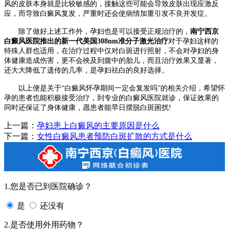
风的皮肤本身就是比较敏感的，接触这些可能会导致皮肤出现应激反
应，而导致白癜风复发，严重时还会使病情加重引发不良并发症。
除了做好上述工作外，孕妇也是可以接受正规治疗的，
南宁西京
白癜风医院推出的新一代美国308nm准分子激光治疗
对于孕妇这样的
特殊人群也适用，在治疗过程中仅对白斑进行照射，不会对孕妇的身
体健康造成伤害，更不会殃及到腹中的胎儿，而且治疗效果又显著，
还大大降低了遗传的几率，是孕妇祛白的良好选择。
以上便是关于“白癜风怀孕期间一定会复发吗”的相关介绍，希望怀
孕的患者也能积极接受治疗，到专业的白癜风医院就诊，保证效果的
同时还保证了身体健康，愿患者能早日摆脱白斑困扰!
上一篇：
孕妇患上白癜风的主要原因是什么
下一篇：
女性白癜风患者预防白斑扩散的方式是什么
1.您是否已到医院确诊？
是
还没有
2.是否使用外用药物？