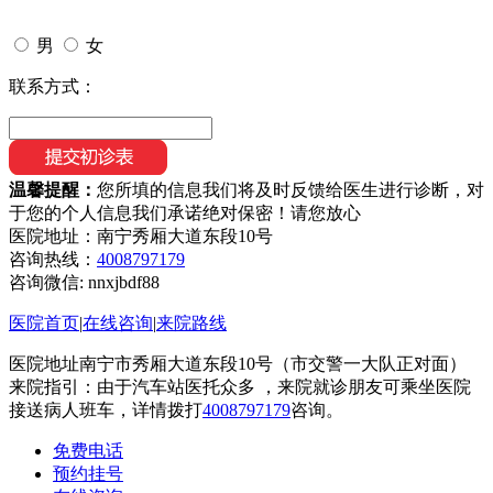
男
女
联系方式：
温馨提醒：
您所填的信息我们将及时反馈给医生进行诊断，对
于您的个人信息我们承诺绝对保密！请您放心
医院地址：南宁秀厢大道东段10号
咨询热线：
4008797179
咨询微信:
nnxjbdf88
医院首页
|
在线咨询
|
来院路线
医院地址南宁市秀厢大道东段10号（市交警一大队正对面）
来院指引：由于汽车站医托众多 ，来院就诊朋友可乘坐医院
接送病人班车，详情拨打
4008797179
咨询。
免费电话
预约挂号