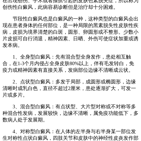
在出现创伤、手术或者搔抓引起的皮肤色素脱失症，所以称为
创伤性白癜风，此病容易诊断但是治疗却十分困难。
节段性白癜风也是白癜风的一种，这种类型的白癜风会出
现在患者身体的任何部位，是一种局限的黑素脱失性皮肤性疾
病，皮损为境界清楚的白斑，圆形、卵圆形或不整形。少数小
片皮损可自行消退，精神因素、日晒、外伤可使症状加重或诱
发本病。
1、全身型白癜风：先有混合型全身发作，患处相互触
合，在1-3个月内侵占全身皮肤80%以上，伴有毛发转白，免
疫力或精神因素有直接关系，发病部位边缘不清晰成云状。
2、点状型白癜风：多发于局部，成圆形或椭圆形，边缘
清晰时成乳白色，直径不超过2厘米，患处逐渐扩大，可发一
片或多片。
3、混合型白癜风：有点状型、大片型对称或不对称等多
种混合性发病，发展较快，边缘不清晰，属免疫功能低下，多
数病人处于发展期。
4、对称型白癜风：在人体的左半身与右半身某一部位发
生对称性点状白癜风，四肢关节和皮肤中的神经性皮炎发作部