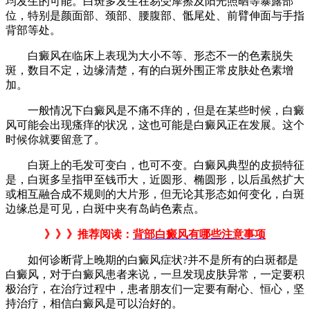
均发生的可能。白斑多发生在易受摩擦及阳光照晒等暴露部
位，特别是颜面部、颈部、腰腹部、骶尾处、前臂伸面与手指
背部等处。
白癜风在临床上表现为大小不等、形态不一的色素脱失
斑，数目不定，边缘清楚，有的白斑外围正常皮肤处色素增
加。
一般情况下白癜风是不痛不痒的，但是在某些时候，白癜
风可能会出现瘙痒的状况，这也可能是白癜风正在发展。这个
时候你就要留意了。
白斑上的毛发可变白，也可不变。白癜风典型的皮损特征
是，白斑多呈指甲至钱币大，近圆形、椭圆形，以后虽然扩大
或相互融合成不规则的大片形，但无论其形态如何变化，白斑
边缘总是可见，白斑中夹有岛屿色素点。
》》》推荐阅读：
背部白癜风有哪些注意事项
如何诊断背上晚期的白癜风症状?并不是所有的白斑都是
白癜风，对于白癜风患者来说，一旦发现皮肤异常，一定要积
极治疗，在治疗过程中，患者朋友们一定要有耐心、恒心，坚
持治疗，相信白癜风是可以治好的。