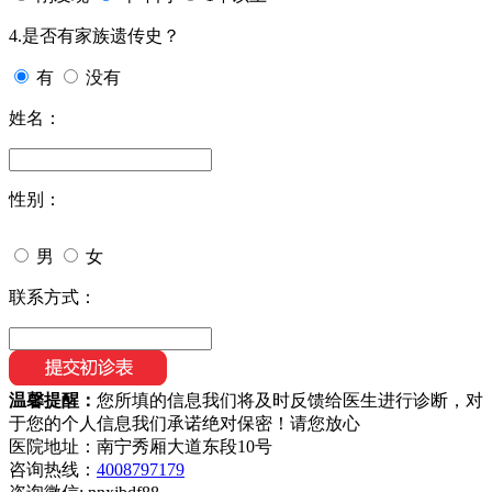
4.是否有家族遗传史？
有
没有
姓名：
性别：
男
女
联系方式：
温馨提醒：
您所填的信息我们将及时反馈给医生进行诊断，对
于您的个人信息我们承诺绝对保密！请您放心
医院地址：南宁秀厢大道东段10号
咨询热线：
4008797179