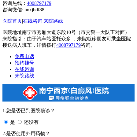
咨询热线：
4008797179
咨询微信:
nnxjbdf88
医院首页
|
在线咨询
|
来院路线
医院地址南宁市秀厢大道东段10号（市交警一大队正对面）
来院指引：由于汽车站医托众多 ，来院就诊朋友可乘坐医院
接送病人班车，详情拨打
4008797179
咨询。
免费电话
预约挂号
在线咨询
来院路线
1.您是否已到医院确诊？
是
还没有
2.是否使用外用药物？