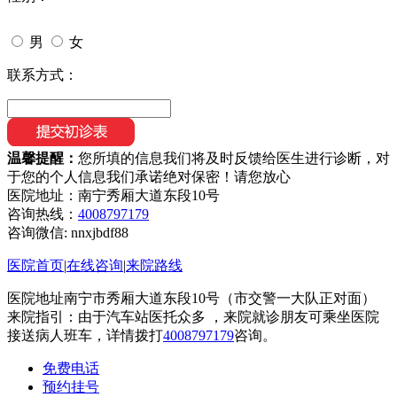
男
女
联系方式：
温馨提醒：
您所填的信息我们将及时反馈给医生进行诊断，对
于您的个人信息我们承诺绝对保密！请您放心
医院地址：南宁秀厢大道东段10号
咨询热线：
4008797179
咨询微信:
nnxjbdf88
医院首页
|
在线咨询
|
来院路线
医院地址南宁市秀厢大道东段10号（市交警一大队正对面）
来院指引：由于汽车站医托众多 ，来院就诊朋友可乘坐医院
接送病人班车，详情拨打
4008797179
咨询。
免费电话
预约挂号