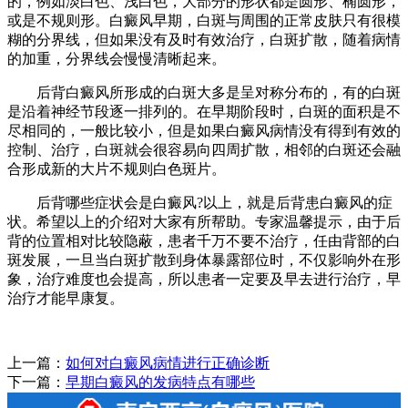
的，例如淡白色、浅白色，大部分的形状都是圆形、椭圆形，
或是不规则形。白癜风早期，白斑与周围的正常皮肤只有很模
糊的分界线，但如果没有及时有效治疗，白斑扩散，随着病情
的加重，分界线会慢慢清晰起来。
后背白癜风所形成的白斑大多是呈对称分布的，有的白斑
是沿着神经节段逐一排列的。在早期阶段时，白斑的面积是不
尽相同的，一般比较小，但是如果白癜风病情没有得到有效的
控制、治疗，白斑就会很容易向四周扩散，相邻的白斑还会融
合形成新的大片不规则白色斑片。
后背哪些症状会是白癜风?以上，就是后背患白癜风的症
状。希望以上的介绍对大家有所帮助。专家温馨提示，由于后
背的位置相对比较隐蔽，患者千万不要不治疗，任由背部的白
斑发展，一旦当白斑扩散到身体暴露部位时，不仅影响外在形
象，治疗难度也会提高，所以患者一定要及早去进行治疗，早
治疗才能早康复。
上一篇：
如何对白癜风病情进行正确诊断
下一篇：
早期白癜风的发病特点有哪些