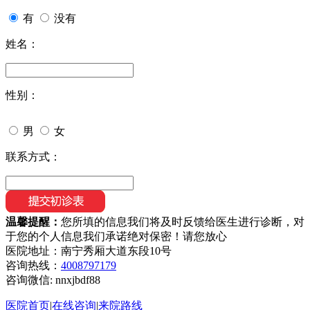
有
没有
姓名：
性别：
男
女
联系方式：
温馨提醒：
您所填的信息我们将及时反馈给医生进行诊断，对
于您的个人信息我们承诺绝对保密！请您放心
医院地址：南宁秀厢大道东段10号
咨询热线：
4008797179
咨询微信:
nnxjbdf88
医院首页
|
在线咨询
|
来院路线