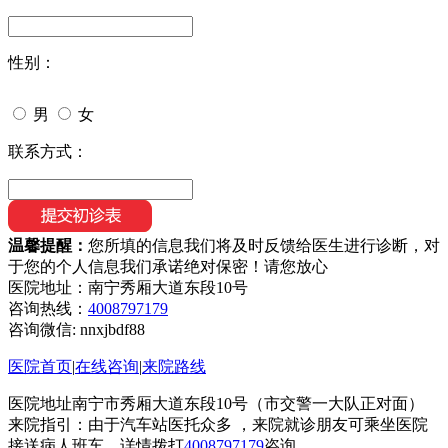
性别：
男
女
联系方式：
温馨提醒：
您所填的信息我们将及时反馈给医生进行诊断，对
于您的个人信息我们承诺绝对保密！请您放心
医院地址：南宁秀厢大道东段10号
咨询热线：
4008797179
咨询微信:
nnxjbdf88
医院首页
|
在线咨询
|
来院路线
医院地址南宁市秀厢大道东段10号（市交警一大队正对面）
来院指引：由于汽车站医托众多 ，来院就诊朋友可乘坐医院
接送病人班车，详情拨打
4008797179
咨询。