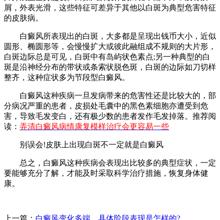
屑，外表光滑，这些特征可差异于其他以白斑为典型危害特征
的皮肤病。
白癜风所表现出的白斑，大多都是呈现出钱币大小，近似
圆形、椭圆形等，会慢慢扩大或彼此融组成不规则的大片形，
白斑边际总是可见，白斑中有岛屿状色素点;另一种典型的白
斑是沿神经分布的带状或条索状脱色斑，白斑的边际如刀切样
整齐，这种症状多为节段型白癜风。
白癜风这种疾病一旦发病带来的危害性还是比较大的，部
分病况严重的患者，皮损处毛囊中的黑色素细胞亦遭受到危
害，导致毛发变白，还有极少数的患者发作毛发掉落。推荐阅
读：
弄清白癜风病情康复模样治疗会更容易一些
别误会!皮肤上出现白斑不一定就是白癜风
总之，白癜风这种疾病会表现出比较多的典型症状，一定
要能够充分了解，才能及时采取科学治疗措施，恢复身体健
康。
上一篇：
白癜风变化多端，具体阶段表现是怎样的?