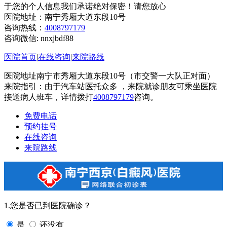
于您的个人信息我们承诺绝对保密！请您放心
医院地址：南宁秀厢大道东段10号
咨询热线：
4008797179
咨询微信:
nnxjbdf88
医院首页
|
在线咨询
|
来院路线
医院地址南宁市秀厢大道东段10号（市交警一大队正对面）
来院指引：由于汽车站医托众多 ，来院就诊朋友可乘坐医院
接送病人班车，详情拨打
4008797179
咨询。
免费电话
预约挂号
在线咨询
来院路线
1.您是否已到医院确诊？
是
还没有