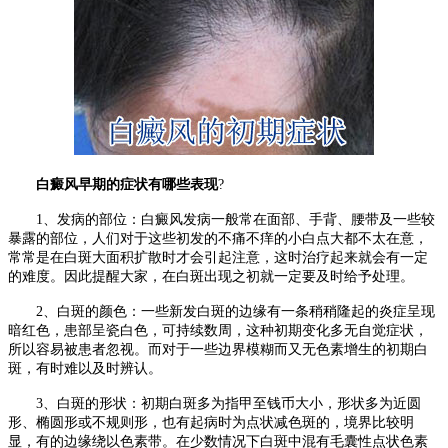
白癜风早期的症状有哪些表现
?
1、发病的部位：白癜风发病一般常在面部、手背、腰带及一些较
暴露的部位，人们对于这些初发的不痛不痒的小白点大都不太在意，
常常是在白斑大面积扩散时才会引起注意，这时治疗起来就会有一定
的难度。因此提醒大家，在白斑出现之初就一定要及时给予处理。
2、白斑的颜色：一些新发白斑的边缘有一条稍稍隆起的炎症呈现
暗红色，患部呈瓷白色，可持续数周，这种初期变化多无自觉症状，
所以容易被患者忽视。而对于一些边界模糊而又无色素增生的初期白
斑，有时难以及时辨认。
3、白斑的形状：初期白斑多为指甲至钱币大小，形状多为近圆
形、椭圆形或不规则形，也有起病时为点状减色斑的，境界比较明
显，有的边缘绕以色素带。在少数情况下白斑中混有毛囊性点状色素