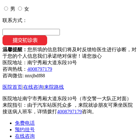
男
女
联系方式：
温馨提醒：
您所填的信息我们将及时反馈给医生进行诊断，对
于您的个人信息我们承诺绝对保密！请您放心
医院地址：南宁秀厢大道东段10号
咨询热线：
4008797179
咨询微信:
nnxjbdf88
医院首页
|
在线咨询
|
来院路线
医院地址南宁市秀厢大道东段10号（市交警一大队正对面）
来院指引：由于汽车站医托众多 ，来院就诊朋友可乘坐医院
接送病人班车，详情拨打
4008797179
咨询。
免费电话
预约挂号
在线咨询