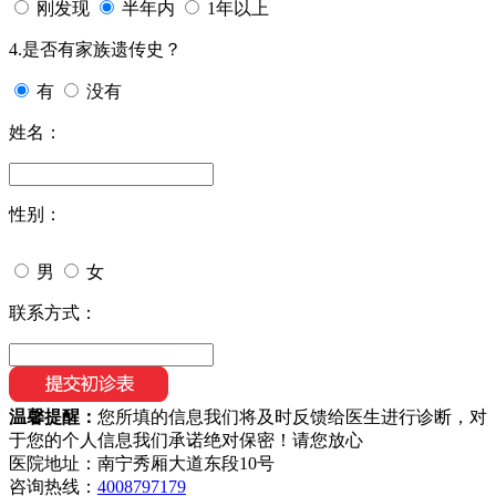
刚发现
半年内
1年以上
4.是否有家族遗传史？
有
没有
姓名：
性别：
男
女
联系方式：
温馨提醒：
您所填的信息我们将及时反馈给医生进行诊断，对
于您的个人信息我们承诺绝对保密！请您放心
医院地址：南宁秀厢大道东段10号
咨询热线：
4008797179