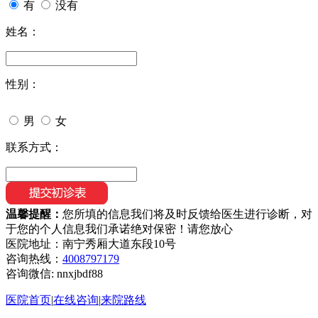
有
没有
姓名：
性别：
男
女
联系方式：
温馨提醒：
您所填的信息我们将及时反馈给医生进行诊断，对
于您的个人信息我们承诺绝对保密！请您放心
医院地址：南宁秀厢大道东段10号
咨询热线：
4008797179
咨询微信:
nnxjbdf88
医院首页
|
在线咨询
|
来院路线