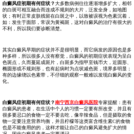
白癜风症初期有何症状？
大多数病例往往逐渐增多扩大，相邻
的白斑可相互融合而连成不规则的大片，泛发全身，如地图
状；有时正常皮肤残留在白斑之中，以致被误视为色素沉着，
如：发生于面部，常误为黄褐斑，这对白癜风的治疗有很大的
不利，所以我们要诊断清楚。
其实白癜风早期的症状并不是很明显，而它病发的原因也是多
种多样，所以很多人没有察觉，白癜风的初期症状表现为呈白
色斑点，久而蔓延成斑片，白斑多为指甲至钱币大，近圆形、
椭圆形或不规则形，也有起病时为点状减色斑，境界多明显；
有的边缘绕以色素带，不仔细的观察一般难以发现白癜风的变
化。
白癜风症初期有何症状？
南宁西京白癜风医院
专家
提醒：患有
白癜风的患者，在生活中个人的习惯一定要有所改变，并且有
很多要忌口的食物一定不要去吃，像辛辣食品，但是摄取的食
物一定要注意营养均衡，并且柠檬等这类富含维生素C的食物
也是不能食用的的，这样才能让自己的白癜风避免扩大的情
况，因此白癜风患者一定要谨记。