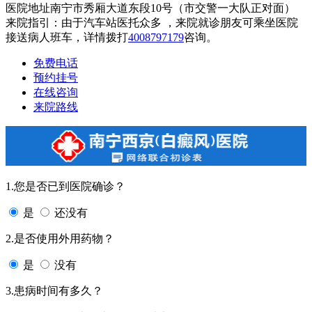
医院地址南宁市秀厢大道东段10号（市交警一大队正对面）
来院指引：由于汽车站医托众多 ，来院就诊朋友可乘坐医院
接送病人班车，详情拨打
4008797179
咨询。
免费电话
预约挂号
在线咨询
来院路线
1.您是否已到医院确诊？
是
还没有
2.是否使用外用药物？
是
没有
3.患病时间有多久？