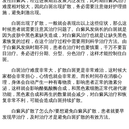
发性白癜风，经过进展期后发展为泛发性，此时期白癜风治疗
难度相对较大，因此白斑出现扩散，务必需要注意做好护理措
施，避免刺激出现。
白斑出现了扩散，一般就会表现出以上这些症状，那么这
时候患者就需要注意其治疗问题了。白癜风发病长的白斑就是
因为皮肤中黑色素缺失造成，对白癜风治疗也就是让缺失黑色
素恢复的过程，在这个治疗过程中需要用到科学治疗方法。由
于白癜风发病时期不同，患者在治疗时也要慎重，千万不要盲
目治疗。务必进行分期、分型、分色治疗，这样才能控制住白
斑。
白斑治疗难度非常大，扩散白斑更是非常难治，这时候大
家都会非常担心，心情也就会非常差。而长时间存在消极心
理，身体会自动产生一种有毒物质，影响患者正常的激素分
泌，这样就会影响酪氨酸酶合成，和黑色素细胞正常代谢代谢
功能，黑色素合成和再生的数量就会减少，对白癜风治疗和恢
复非常不利，可能会造成白斑持续扩散。
白癜风扩散了怎么办?要想避免白癜风扩散，患者就要早
发现早治疗，及时治疗才是避免白斑扩散的有效方法。