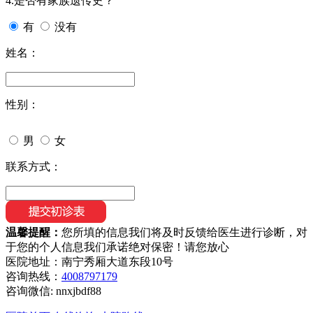
4.是否有家族遗传史？
有
没有
姓名：
性别：
男
女
联系方式：
温馨提醒：
您所填的信息我们将及时反馈给医生进行诊断，对
于您的个人信息我们承诺绝对保密！请您放心
医院地址：南宁秀厢大道东段10号
咨询热线：
4008797179
咨询微信:
nnxjbdf88