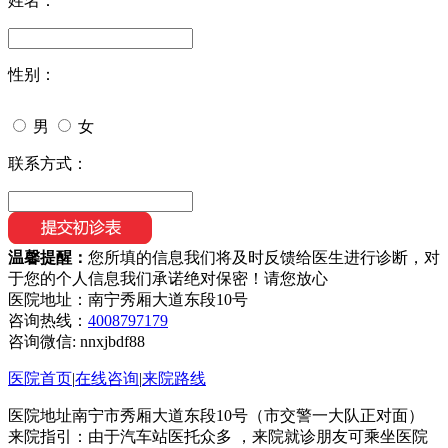
姓名：
性别：
男
女
联系方式：
温馨提醒：
您所填的信息我们将及时反馈给医生进行诊断，对
于您的个人信息我们承诺绝对保密！请您放心
医院地址：南宁秀厢大道东段10号
咨询热线：
4008797179
咨询微信:
nnxjbdf88
医院首页
|
在线咨询
|
来院路线
医院地址南宁市秀厢大道东段10号（市交警一大队正对面）
来院指引：由于汽车站医托众多 ，来院就诊朋友可乘坐医院