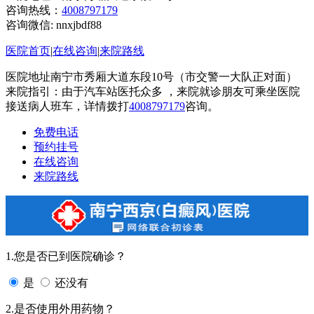
咨询热线：
4008797179
咨询微信:
nnxjbdf88
医院首页
|
在线咨询
|
来院路线
医院地址南宁市秀厢大道东段10号（市交警一大队正对面）
来院指引：由于汽车站医托众多 ，来院就诊朋友可乘坐医院
接送病人班车，详情拨打
4008797179
咨询。
免费电话
预约挂号
在线咨询
来院路线
1.您是否已到医院确诊？
是
还没有
2.是否使用外用药物？