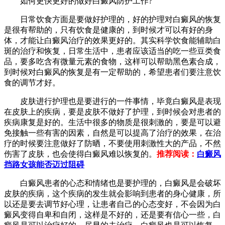
如何更快更好的做好白癜风防护工作?
日常饮食方面是要做好护理的，好的护理对白癜风的恢复
是很有帮助的，只有饮食是健康的，到时候才可以有好的身
体，才能让白癜风治疗的效果更好的。其实科学饮食能辅助白
斑的治疗和恢复，日常生活中，患者应该适当的吃一些豆类食
品，要多吃含有微量元素的食物，这样可以帮助黑色素合成，
到时候对白癜风的恢复是有一定帮助的，希望患者们要注意饮
食的调节才好。
皮肤进行护理也是要进行的一件事情，毕竟白癜风是表现
在皮肤上的疾病，要是皮肤不做好了护理，到时候会对患者的
疾病康复是好的。生活中很多的物质是很刺激的，要是可以避
免接触一些有害的因素，自然是可以提高了治疗的效果，在治
疗的时候要注意做好了防晒，不要使用刺激性大的产品，不然
伤害了皮肤，也会使得白癜风难以恢复的。
推荐阅读：
白癜风
挡路女孩能否迈过阻碍
白癜风患者的心态和情绪也是要护理的，白癜风是会破坏
皮肤的疾病，这个疾病的发生就会影响到患者的身心健康，所
以还是要去调节好心理，让患者自己的心态变好，不会因为白
癜风变得自卑和自闭，这样是不好的，还是要有信心一些，白