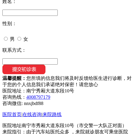
姓名：
性别：
男
女
联系方式：
温馨提醒：
您所填的信息我们将及时反馈给医生进行诊断，对
于您的个人信息我们承诺绝对保密！请您放心
医院地址：南宁秀厢大道东段10号
咨询热线：
4008797179
咨询微信:
nnxjbdf88
医院首页
|
在线咨询
|
来院路线
医院地址南宁市秀厢大道东段10号（市交警一大队正对面）
来院指引：由于汽车站医托众多 ，来院就诊朋友可乘坐医院