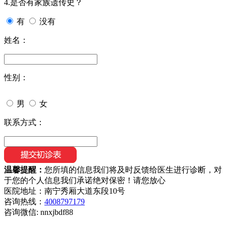
4.是否有家族遗传史？
有
没有
姓名：
性别：
男
女
联系方式：
温馨提醒：
您所填的信息我们将及时反馈给医生进行诊断，对
于您的个人信息我们承诺绝对保密！请您放心
医院地址：南宁秀厢大道东段10号
咨询热线：
4008797179
咨询微信:
nnxjbdf88