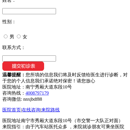
姓名：
性别：
男
女
联系方式：
温馨提醒：
您所填的信息我们将及时反馈给医生进行诊断，对
于您的个人信息我们承诺绝对保密！请您放心
医院地址：南宁秀厢大道东段10号
咨询热线：
4008797179
咨询微信:
nnxjbdf88
医院首页
|
在线咨询
|
来院路线
医院地址南宁市秀厢大道东段10号（市交警一大队正对面）
来院指引：由于汽车站医托众多 ，来院就诊朋友可乘坐医院