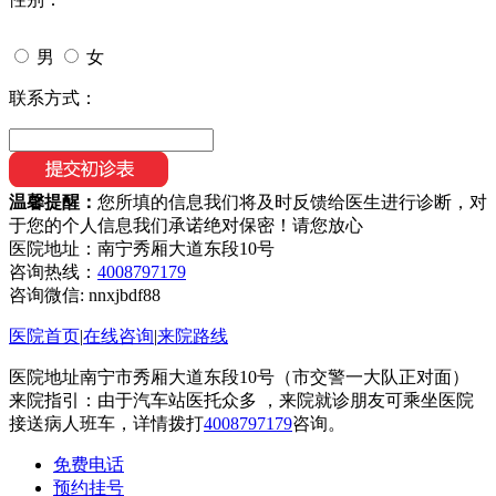
男
女
联系方式：
温馨提醒：
您所填的信息我们将及时反馈给医生进行诊断，对
于您的个人信息我们承诺绝对保密！请您放心
医院地址：南宁秀厢大道东段10号
咨询热线：
4008797179
咨询微信:
nnxjbdf88
医院首页
|
在线咨询
|
来院路线
医院地址南宁市秀厢大道东段10号（市交警一大队正对面）
来院指引：由于汽车站医托众多 ，来院就诊朋友可乘坐医院
接送病人班车，详情拨打
4008797179
咨询。
免费电话
预约挂号