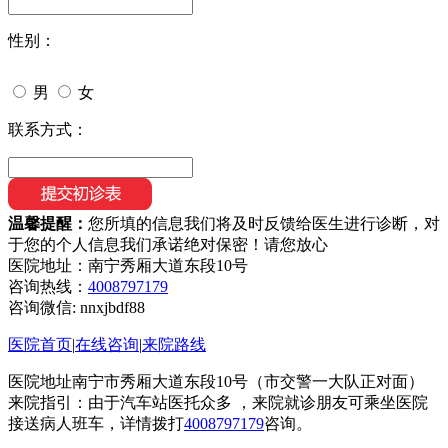
性别：
男
女
联系方式：
温馨提醒：
您所填的信息我们将及时反馈给医生进行诊断，对
于您的个人信息我们承诺绝对保密！请您放心
医院地址：南宁秀厢大道东段10号
咨询热线：
4008797179
咨询微信:
nnxjbdf88
医院首页
|
在线咨询
|
来院路线
医院地址南宁市秀厢大道东段10号（市交警一大队正对面）
来院指引：由于汽车站医托众多 ，来院就诊朋友可乘坐医院
接送病人班车，详情拨打
4008797179
咨询。