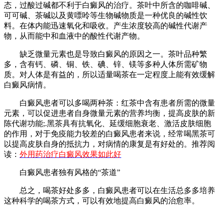
态，过酸过碱都不利于白癜风的治疗。茶叶中所含的咖啡碱、
可可碱、茶碱以及黄嘌呤等生物碱物质是一种优良的碱性饮
料。在体内能迅速氧化和吸收。产生浓度较高的碱性代谢产
物，从而能中和血液中的酸性代谢产物。
缺乏微量元素也是导致白癜风的原因之一。茶叶品种繁
多，含有钙、磷、铜、铁、碘、锌、镁等多种人体所需矿物
质。对人体是有益的，所以适量喝茶在一定程度上能有效缓解
白癜风病情。
白癜风患者可以多喝两种茶：红茶中含有患者所需的微量
元素，可以促进患者自身微量元素的营养均衡，提高皮肤的新
陈代谢功能;.黑茶具有抗氧化、延缓细胞衰老、激活皮肤细胞
的作用，对于免疫能力较差的白癜风患者来说，经常喝黑茶可
以提高皮肤自身的抵抗力，对病情的康复是有好处的。推荐阅
读：
外用药治疗白癜风效果如此好
白癜风患者独有风格的“茶道”
总之，喝茶好处多多，白癜风患者可以在生活总多多培养
这种科学的喝茶方式，可以有效地提高白癜风的治愈率。