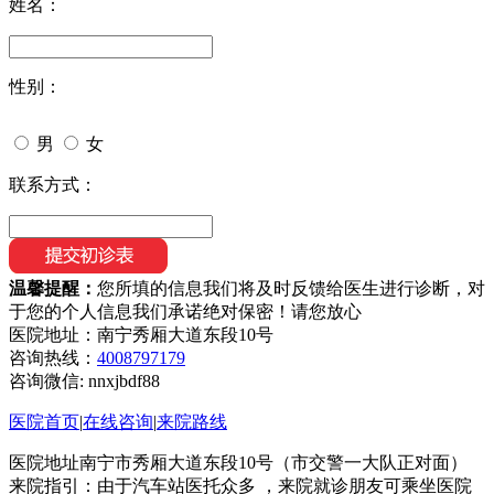
姓名：
性别：
男
女
联系方式：
温馨提醒：
您所填的信息我们将及时反馈给医生进行诊断，对
于您的个人信息我们承诺绝对保密！请您放心
医院地址：南宁秀厢大道东段10号
咨询热线：
4008797179
咨询微信:
nnxjbdf88
医院首页
|
在线咨询
|
来院路线
医院地址南宁市秀厢大道东段10号（市交警一大队正对面）
来院指引：由于汽车站医托众多 ，来院就诊朋友可乘坐医院