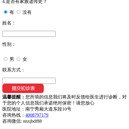
4.是否有家族遗传史？
有
没有
姓名：
性别：
男
女
联系方式：
温馨提醒：
您所填的信息我们将及时反馈给医生进行诊断，对
于您的个人信息我们承诺绝对保密！请您放心
医院地址：南宁秀厢大道东段10号
咨询热线：
4008797179
咨询微信:
nnxjbdf88