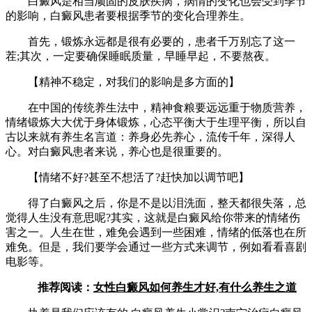
白癜风是相当顽固的皮肤疾病，病情的变化也会受到季节
的影响，白癜风患者要根据季节的变化合理养生。
首先，锻炼永远都是很有必要的，患者千万别忘了这一
茬;其次，一定要确保睡眠质量，早睡早起，不要熬夜。
【精神不稳定，对我们的影响是多方面的】
在中国的传统养生法中，精神食粮要远远重于物质营养，
情绪锻炼大大优于身体锻炼，心态平衡大于生理平衡，所以自
古以来就有养生名言道：养身必先养心，流传千年，深得人
心。对白癜风患者来说，养心也是很重要的。
【情绪不好?甚至不想活了?赶快加以调节吧】
得了白癜风之后，你是不是以泪洗面，整天都很失落，总
觉得人生没有意思呢?其实，这就是白癜风给你带来的情绪伤
害之一。人生在世，难免会遇到一些困难，情绪的低落也在所
难免。但是，我们要学会通过一些方式来调节，例如看看喜剧
电影等。
推荐阅读：
女性白癜风如何养生才好,有什么养生之道