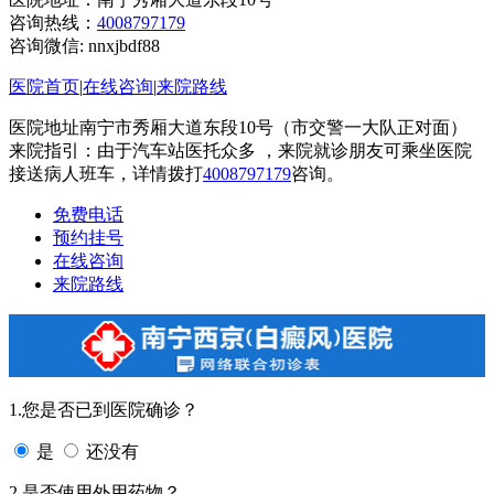
咨询热线：
4008797179
咨询微信:
nnxjbdf88
医院首页
|
在线咨询
|
来院路线
医院地址南宁市秀厢大道东段10号（市交警一大队正对面）
来院指引：由于汽车站医托众多 ，来院就诊朋友可乘坐医院
接送病人班车，详情拨打
4008797179
咨询。
免费电话
预约挂号
在线咨询
来院路线
1.您是否已到医院确诊？
是
还没有
2.是否使用外用药物？