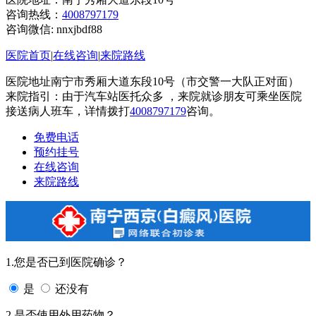
咨询热线：
4008797179
咨询微信:
nnxjbdf88
医院首页
|
在线咨询
|
来院路线
医院地址南宁市秀厢大道东段10号（市交警一大队正对面）
来院指引：由于汽车站医托众多 ，来院就诊朋友可乘坐医院
接送病人班车，详情拨打
4008797179
咨询。
免费电话
预约挂号
在线咨询
来院路线
1.您是否已到医院确诊？
是
还没有
2.是否使用外用药物？