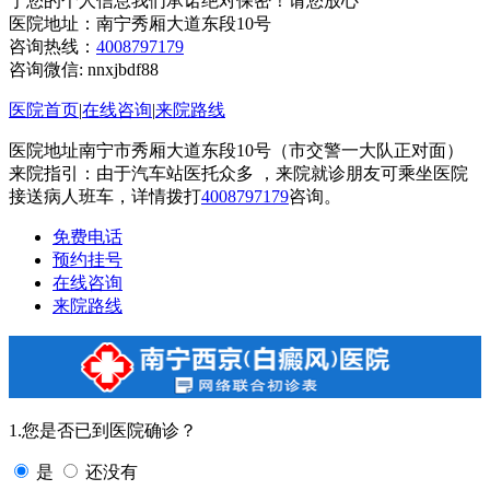
于您的个人信息我们承诺绝对保密！请您放心
医院地址：南宁秀厢大道东段10号
咨询热线：
4008797179
咨询微信:
nnxjbdf88
医院首页
|
在线咨询
|
来院路线
医院地址南宁市秀厢大道东段10号（市交警一大队正对面）
来院指引：由于汽车站医托众多 ，来院就诊朋友可乘坐医院
接送病人班车，详情拨打
4008797179
咨询。
免费电话
预约挂号
在线咨询
来院路线
1.您是否已到医院确诊？
是
还没有