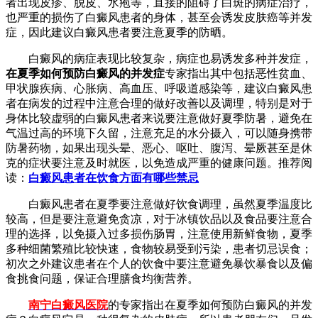
者出现皮疹、脱皮、水疱等，直接的阻碍了白斑的病症治疗，
也严重的损伤了白癜风患者的身体，甚至会诱发皮肤癌等并发
症，因此建议白癜风患者要注意夏季的防晒。
白癜风的病症表现比较复杂，病症也易诱发多种并发症，
在夏季如何预防白癜风的并发症
专家指出
其中包括恶性贫血、
甲状腺疾病、心胀病、高血压、呼吸道感染等，建议白癜风患
者在病发的过程中注意合理的做好改善以及调理，特别是对于
身体比较虚弱的白癜风患者来说要注意做好夏季防暑，避免在
气温过高的环境下久留，注意充足的水分摄入，可以随身携带
防暑药物，如果出现头晕、恶心、呕吐、腹泻、晕厥甚至是休
克的症状要注意及时就医，以免造成严重的健康问题。
推荐阅
读：
白癜风患者在饮食方面有哪些禁忌
白癜风患者在夏季要注意做好饮食调理，虽然夏季温度比
较高，但是要注意避免贪凉，对于冰镇饮品以及食品要注意合
理的选择，以免摄入过多损伤肠胃，注意使用新鲜食物，夏季
多种细菌繁殖比较快速，食物较易受到污染，患者切忌误食；
初次之外建议患者在个人的饮食中要注意避免暴饮暴食以及偏
食挑食问题，保证合理膳食均衡营养。
南宁白癜风医院
的专家指出在夏季如何预防白癜风的并发