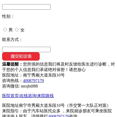
性别：
男
女
联系方式：
温馨提醒：
您所填的信息我们将及时反馈给医生进行诊断，对
于您的个人信息我们承诺绝对保密！请您放心
医院地址：南宁秀厢大道东段10号
咨询热线：
4008797179
咨询微信:
nnxjbdf88
医院首页
|
在线咨询
|
来院路线
医院地址南宁市秀厢大道东段10号（市交警一大队正对面）
来院指引：由于汽车站医托众多 ，来院就诊朋友可乘坐医院
接送病人班车，详情拨打
4008797179
咨询。