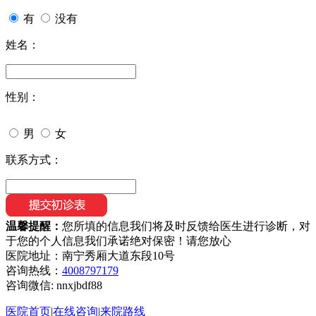
有
没有
姓名：
性别：
男
女
联系方式：
温馨提醒：
您所填的信息我们将及时反馈给医生进行诊断，对
于您的个人信息我们承诺绝对保密！请您放心
医院地址：南宁秀厢大道东段10号
咨询热线：
4008797179
咨询微信:
nnxjbdf88
医院首页
|
在线咨询
|
来院路线