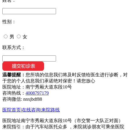
姓名：
性别：
男
女
联系方式：
温馨提醒：
您所填的信息我们将及时反馈给医生进行诊断，对
于您的个人信息我们承诺绝对保密！请您放心
医院地址：南宁秀厢大道东段10号
咨询热线：
4008797179
咨询微信:
nnxjbdf88
医院首页
|
在线咨询
|
来院路线
医院地址南宁市秀厢大道东段10号（市交警一大队正对面）
来院指引：由于汽车站医托众多 ，来院就诊朋友可乘坐医院