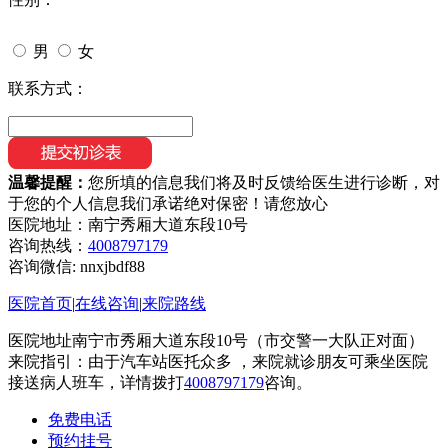
男
女
联系方式：
温馨提醒：
您所填的信息我们将及时反馈给医生进行诊断，对
于您的个人信息我们承诺绝对保密！请您放心
医院地址：南宁秀厢大道东段10号
咨询热线：
4008797179
咨询微信:
nnxjbdf88
医院首页
|
在线咨询
|
来院路线
医院地址南宁市秀厢大道东段10号（市交警一大队正对面）
来院指引：由于汽车站医托众多 ，来院就诊朋友可乘坐医院
接送病人班车，详情拨打
4008797179
咨询。
免费电话
预约挂号