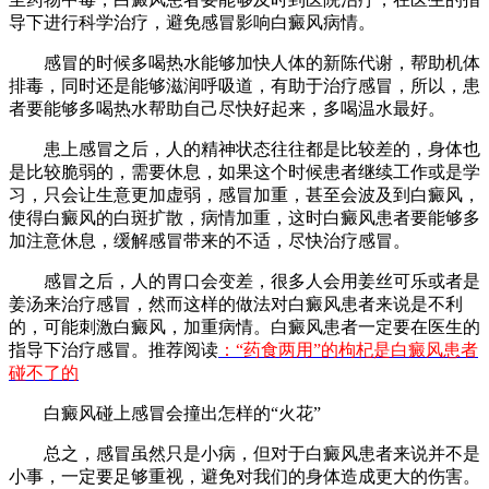
导下进行科学治疗，避免感冒影响白癜风病情。
感冒的时候多喝热水能够加快人体的新陈代谢，帮助机体
排毒，同时还是能够滋润呼吸道，有助于治疗感冒，所以，患
者要能够多喝热水帮助自己尽快好起来，多喝温水最好。
患上感冒之后，人的精神状态往往都是比较差的，身体也
是比较脆弱的，需要休息，如果这个时候患者继续工作或是学
习，只会让生意更加虚弱，感冒加重，甚至会波及到白癜风，
使得白癜风的白斑扩散，病情加重，这时白癜风患者要能够多
加注意休息，缓解感冒带来的不适，尽快治疗感冒。
感冒之后，人的胃口会变差，很多人会用姜丝可乐或者是
姜汤来治疗感冒，然而这样的做法对白癜风患者来说是不利
的，可能刺激白癜风，加重病情。白癜风患者一定要在医生的
指导下治疗感冒。推荐阅读
：“药食两用”的枸杞是白癜风患者
碰不了的
白癜风碰上感冒会撞出怎样的“火花”
总之，感冒虽然只是小病，但对于白癜风患者来说并不是
小事，一定要足够重视，避免对我们的身体造成更大的伤害。