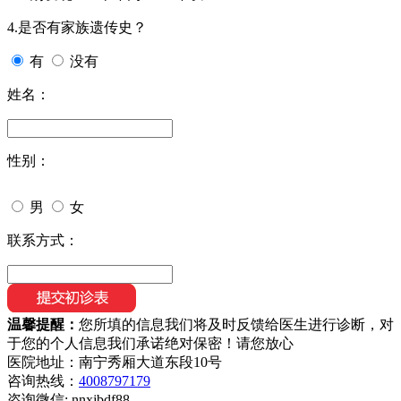
4.是否有家族遗传史？
有
没有
姓名：
性别：
男
女
联系方式：
温馨提醒：
您所填的信息我们将及时反馈给医生进行诊断，对
于您的个人信息我们承诺绝对保密！请您放心
医院地址：南宁秀厢大道东段10号
咨询热线：
4008797179
咨询微信:
nnxjbdf88