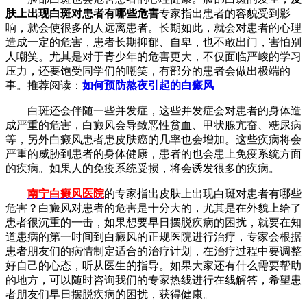
肤上出现白斑对患者有哪些危害
专家指出
患者的容貌受到影
响，就会使很多的人远离患者。长期如此，就会对患者的心理
造成一定的危害，患者长期抑郁、自卑，也不敢出门，害怕别
人嘲笑。尤其是对于青少年的危害更大，不仅面临严峻的学习
压力，还要饱受同学们的嘲笑，有部分的患者会做出极端的
事。
推荐阅读：
如何预防熬夜引起的白癜风
白斑还会伴随一些并发症，这些并发症会对患者的身体造
成严重的危害，白癜风会导致恶性贫血、甲状腺亢奋、糖尿病
等，另外白癜风患者患皮肤癌的几率也会增加。这些疾病将会
严重的威胁到患者的身体健康，患者的也会患上免疫系统方面
的疾病。如果人的免疫系统受损，将会诱发很多的疾病。
南宁白癜风医院
的专家指出皮肤上出现白斑对患者有哪些
危害？白癜风对患者的危害是十分大的，尤其是在外貌上给了
患者很沉重的一击，如果想要早日摆脱疾病的困扰，就要在知
道患病的第一时间到白癜风的正规医院进行治疗，专家会根据
患者朋友们的病情制定适合的治疗计划，在治疗过程中要调整
好自己的心态，听从医生的指导。如果大家还有什么需要帮助
的地方，可以随时咨询我们的专家热线进行在线解答，希望患
者朋友们早日摆脱疾病的困扰，获得健康。