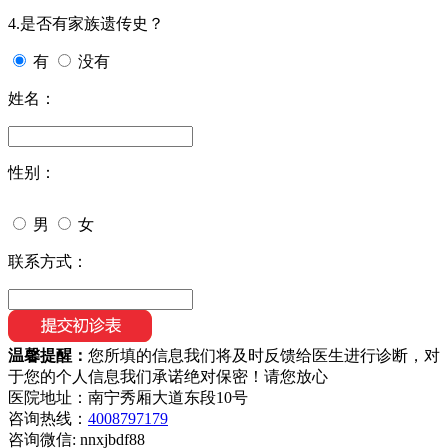
4.是否有家族遗传史？
有
没有
姓名：
性别：
男
女
联系方式：
温馨提醒：
您所填的信息我们将及时反馈给医生进行诊断，对
于您的个人信息我们承诺绝对保密！请您放心
医院地址：南宁秀厢大道东段10号
咨询热线：
4008797179
咨询微信:
nnxjbdf88