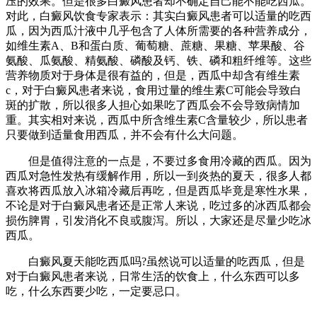
压的效果。但是很多白癜风患者却不确定自己能不能吃西瓜。
对此，白癜风饮食专家表示：其实白癜风患者可以适量的吃西
瓜，因为西瓜汁液中几乎包含了人体所需要的各种营养成分，
如维生素A、B和蛋白质、葡萄糖、蔗糖、果糖、苹果酸、谷
氨酸、瓜氨酸、精氨酸、磷酸及钙、铁、磷和粗纤维等。这些
营养物质对于身体是很有益的，但是，西瓜中却含有维生素
c，对于白癜风患者来说，食用过量的维生素C可能会导致白
斑的扩散，所以很多人担心如果吃了西瓜会不会导致病情加
重。其实相对来说，西瓜中所含维生素C含量较少，所以患者
只要做到适量食用西瓜，并不会有什么大问题。
但是值得注意的一点是，不要过多食用冷藏的西瓜。因为
西瓜对急性发热有缓解作用，所以一到炎热的夏天，很多人都
喜欢将西瓜放入冰箱冷藏后再吃，但是西瓜毕竟是寒性水果，
不论是对于白癜风患者还是正常人来说，吃过多的冰西瓜都会
损伤脾胃，引发消化不良或腹泻。所以，大家还是尽量少吃冰
西瓜。
白癜风夏天能吃西瓜吗?虽然说可以适量的吃西瓜，但是
对于白癜风患者来说，日常生活的饮食上，什么东西可以多
吃，什么东西要少吃，一定要忌口。