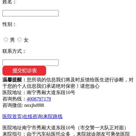
姓名：
性别：
男
女
联系方式：
温馨提醒：
您所填的信息我们将及时反馈给医生进行诊断，对
于您的个人信息我们承诺绝对保密！请您放心
医院地址：南宁秀厢大道东段10号
咨询热线：
4008797179
咨询微信:
nnxjbdf88
医院首页
|
在线咨询
|
来院路线
医院地址南宁市秀厢大道东段10号（市交警一大队正对面）
来院指引：由于汽车站医托众多 ，来院就诊朋友可乘坐医院