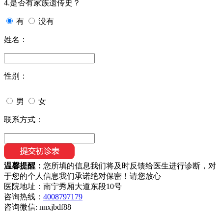
4.是否有家族遗传史？
有
没有
姓名：
性别：
男
女
联系方式：
温馨提醒：
您所填的信息我们将及时反馈给医生进行诊断，对
于您的个人信息我们承诺绝对保密！请您放心
医院地址：南宁秀厢大道东段10号
咨询热线：
4008797179
咨询微信:
nnxjbdf88