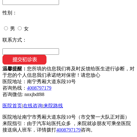
性别：
男
女
联系方式：
温馨提醒：
您所填的信息我们将及时反馈给医生进行诊断，对
于您的个人信息我们承诺绝对保密！请您放心
医院地址：南宁秀厢大道东段10号
咨询热线：
4008797179
咨询微信:
nnxjbdf88
医院首页
|
在线咨询
|
来院路线
医院地址南宁市秀厢大道东段10号（市交警一大队正对面）
来院指引：由于汽车站医托众多 ，来院就诊朋友可乘坐医院
接送病人班车，详情拨打
4008797179
咨询。