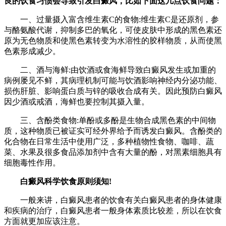
良的饮食习惯会导致引发白癜风，比如下面这几点饮食问题：
一、过量摄入富含维生素C的食物:维生素C是还原剂，参
与酪氨酸代谢，抑制多巴的氧化，可使皮肤中形成的黑色素还
原为无色物质和使黑色素转变为水溶性的胶样物质，从而使黑
色素形成减少。
二、酒与海鲜:由饮酒或食海鲜导致白癜风发生或加重的
病例屡见不鲜，其病理机制可能与饮酒影响神经内分泌功能、
损伤肝脏、影响蛋白质与锌的吸收合成有关。因此预防白癜风
因少酒或戒酒，海鲜也要控制其摄入量。
三、含酚类食物:单酚或多酚是生物合成黑色素的中间物
质，这种物质已被证实可经外界给予而诱发白癜风。含酚类的
化合物在日常生活中使用广泛，多种植物性食物、咖啡、蔬
菜、水果及很多食品添加剂中含有大量的酚，对黑素细胞具有
细胞毒性作用。
白癜风科学饮食原则须知!
一般来讲，白癜风患者的饮食有关白癜风患者的身体健康
和疾病的治疗，白癜风患者一般身体素质比较差，所以在饮食
方面就更加应该注意。