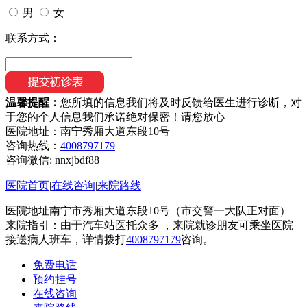
男
女
联系方式：
温馨提醒：
您所填的信息我们将及时反馈给医生进行诊断，对
于您的个人信息我们承诺绝对保密！请您放心
医院地址：南宁秀厢大道东段10号
咨询热线：
4008797179
咨询微信:
nnxjbdf88
医院首页
|
在线咨询
|
来院路线
医院地址南宁市秀厢大道东段10号（市交警一大队正对面）
来院指引：由于汽车站医托众多 ，来院就诊朋友可乘坐医院
接送病人班车，详情拨打
4008797179
咨询。
免费电话
预约挂号
在线咨询