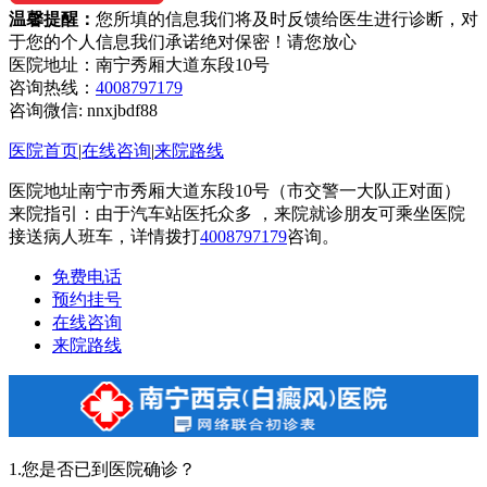
温馨提醒：
您所填的信息我们将及时反馈给医生进行诊断，对
于您的个人信息我们承诺绝对保密！请您放心
医院地址：南宁秀厢大道东段10号
咨询热线：
4008797179
咨询微信:
nnxjbdf88
医院首页
|
在线咨询
|
来院路线
医院地址南宁市秀厢大道东段10号（市交警一大队正对面）
来院指引：由于汽车站医托众多 ，来院就诊朋友可乘坐医院
接送病人班车，详情拨打
4008797179
咨询。
免费电话
预约挂号
在线咨询
来院路线
1.您是否已到医院确诊？