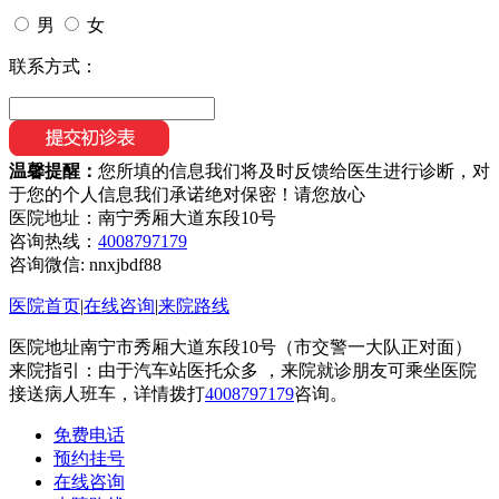
男
女
联系方式：
温馨提醒：
您所填的信息我们将及时反馈给医生进行诊断，对
于您的个人信息我们承诺绝对保密！请您放心
医院地址：南宁秀厢大道东段10号
咨询热线：
4008797179
咨询微信:
nnxjbdf88
医院首页
|
在线咨询
|
来院路线
医院地址南宁市秀厢大道东段10号（市交警一大队正对面）
来院指引：由于汽车站医托众多 ，来院就诊朋友可乘坐医院
接送病人班车，详情拨打
4008797179
咨询。
免费电话
预约挂号
在线咨询