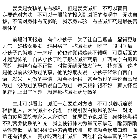
爱美是女孩的专有权利，但是爱美减肥，不可以盲目，一
定要选对方法，不可以一股脑的投入到减肥的漩涡中，无法自
拔。不管对身体有无影响，就亲身试验，有些减肥药是最伤害
身体的。
前段时间报道，有个小伙子，为了让自己瘦些，显得更加
帅气，好找女朋友，结果买了一些减肥药，吃了一段时间后，
小伙子真就瘦了十来斤，你也许觉得这药不错啊。可是后面的
才是恐怖的，自从小伙子吃了那些减肥药后，广西南宁白癜风
医院，精神有点不正常，时常无缘无故发脾气，摔东西，这些
是他以前从没做过的事。他的好朋友说，小伙子经常自言自
语，发呆，刚做的事情，就会不记得。甚至做过的事说自己没
做过，没做过的事倒说自己做过，每天精神很不好。家人怀疑
他精神上出了问题，就是那些减肥药导致的。
由此可以看出，减肥一定要选对方法，不可以道听途说，
轻信他人。因为减肥不合理，容易引发白癜风的发生，对此，
请白癜风医院专家为大家讲讲，如果是节食减肥，身体长期得
不到营养物质的补充，就会使得体内微量元素缺乏，酪氨酸酶
活性降低，从而阻碍黑色素合成代谢，皮肤就会形成白斑。而
且还有很多人，喜欢吃西红柿减肥，西红柿含有丰富的维生素