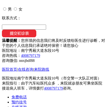
男
女
联系方式：
温馨提醒：
您所填的信息我们将及时反馈给医生进行诊断，对
于您的个人信息我们承诺绝对保密！请您放心
医院地址：南宁秀厢大道东段10号
咨询热线：
4008797179
咨询微信:
nnxjbdf88
医院首页
|
在线咨询
|
来院路线
医院地址南宁市秀厢大道东段10号（市交警一大队正对面）
来院指引：由于汽车站医托众多 ，来院就诊朋友可乘坐医院
接送病人班车，详情拨打
4008797179
咨询。
免费电话
预约挂号