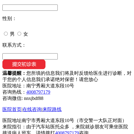
性别：
男
女
联系方式：
温馨提醒：
您所填的信息我们将及时反馈给医生进行诊断，对
于您的个人信息我们承诺绝对保密！请您放心
医院地址：南宁秀厢大道东段10号
咨询热线：
4008797179
咨询微信:
nnxjbdf88
医院首页
|
在线咨询
|
来院路线
医院地址南宁市秀厢大道东段10号（市交警一大队正对面）
来院指引：由于汽车站医托众多 ，来院就诊朋友可乘坐医院
接送病人班车，详情拨打
4008797179
咨询。