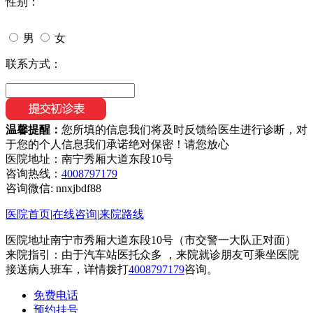
性别：
男
女
联系方式：
温馨提醒：
您所填的信息我们将及时反馈给医生进行诊断，对
于您的个人信息我们承诺绝对保密！请您放心
医院地址：南宁秀厢大道东段10号
咨询热线：
4008797179
咨询微信:
nnxjbdf88
医院首页
|
在线咨询
|
来院路线
医院地址南宁市秀厢大道东段10号（市交警一大队正对面）
来院指引：由于汽车站医托众多 ，来院就诊朋友可乘坐医院
接送病人班车，详情拨打
4008797179
咨询。
免费电话
预约挂号