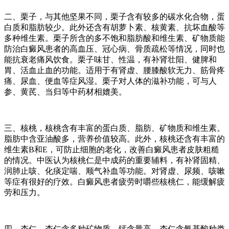
二、栗子，与其他坚果不同，栗子含有较多的碳水化合物，蛋
白质和脂肪较少。此外还含有胡萝卜素、核黄素、抗坏血酸等
多种维生素。栗子所含的多不饱和脂肪酸和维生素、矿物质能
防治白癜风患者的高血压、冠心病、骨质疏松等情况，同时也
能抗衰老痛风饮食。栗子味甘、性温，有补肾壮阳、健脾和
胃、活血止血的功能。适用于有肾虚、腰膝酸软无力、筋骨疼
痛、尿血、便血等症风湿。栗子对人体的滋补功能，可与人
参、黄芪、当归等中药材相媲美。
三、核桃，核桃含有丰富的蛋白质、脂肪、矿物质和维生素。
脂肪中含亚油酸多，营养价值较高。此外，核桃还含有丰富的
维生素B和E，可防止细胞的老化，改善白癜风患者皮肤粗糙
的情况。中医认为核桃仁是中成药的重要辅料，有补肾固精、
润肺止咳、化痰定喘、顺气补血等功能。对肾虚、尿频、咳嗽
等症有很好的疗效。白癜风患者疲劳时嚼些核桃仁，能缓解疲
劳和压力。
四、杏仁，杏仁含多种矿物质，钙含量高。杏仁含氨基酸种类