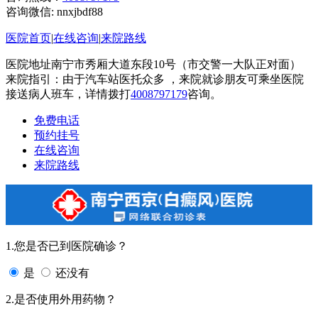
咨询微信:
nnxjbdf88
医院首页
|
在线咨询
|
来院路线
医院地址南宁市秀厢大道东段10号（市交警一大队正对面）
来院指引：由于汽车站医托众多 ，来院就诊朋友可乘坐医院
接送病人班车，详情拨打
4008797179
咨询。
免费电话
预约挂号
在线咨询
来院路线
1.您是否已到医院确诊？
是
还没有
2.是否使用外用药物？