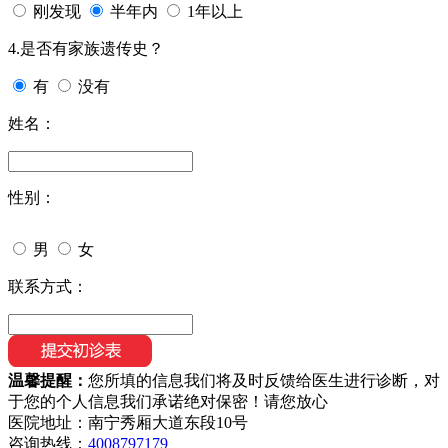
刚发现
半年内
1年以上
4.是否有家族遗传史？
有
没有
姓名：
性别：
男
女
联系方式：
温馨提醒：
您所填的信息我们将及时反馈给医生进行诊断，对
于您的个人信息我们承诺绝对保密！请您放心
医院地址：南宁秀厢大道东段10号
咨询热线：
4008797179