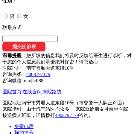
性别：
男
女
联系方式：
温馨提醒：
您所填的信息我们将及时反馈给医生进行诊断，对
于您的个人信息我们承诺绝对保密！请您放心
医院地址：南宁秀厢大道东段10号
咨询热线：
4008797179
咨询微信:
nnxjbdf88
医院首页
|
在线咨询
|
来院路线
医院地址南宁市秀厢大道东段10号（市交警一大队正对面）
来院指引：由于汽车站医托众多 ，来院就诊朋友可乘坐医院
接送病人班车，详情拨打
4008797179
咨询。
免费电话
预约挂号