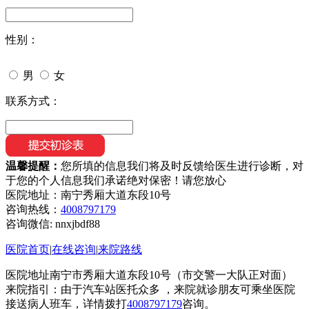
性别：
男
女
联系方式：
温馨提醒：
您所填的信息我们将及时反馈给医生进行诊断，对
于您的个人信息我们承诺绝对保密！请您放心
医院地址：南宁秀厢大道东段10号
咨询热线：
4008797179
咨询微信:
nnxjbdf88
医院首页
|
在线咨询
|
来院路线
医院地址南宁市秀厢大道东段10号（市交警一大队正对面）
来院指引：由于汽车站医托众多 ，来院就诊朋友可乘坐医院
接送病人班车，详情拨打
4008797179
咨询。