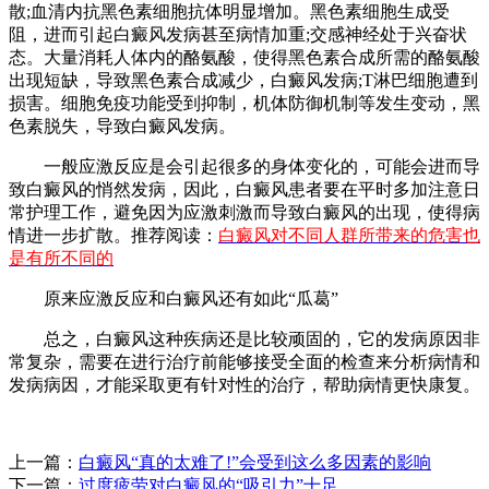
散;血清内抗黑色素细胞抗体明显增加。黑色素细胞生成受
阻，进而引起白癜风发病甚至病情加重;交感神经处于兴奋状
态。大量消耗人体内的酪氨酸，使得黑色素合成所需的酪氨酸
出现短缺，导致黑色素合成减少，白癜风发病;T淋巴细胞遭到
损害。细胞免疫功能受到抑制，机体防御机制等发生变动，黑
色素脱失，导致白癜风发病。
一般应激反应是会引起很多的身体变化的，可能会进而导
致白癜风的悄然发病，因此，白癜风患者要在平时多加注意日
常护理工作，避免因为应激刺激而导致白癜风的出现，使得病
情进一步扩散。推荐阅读：
白癜风对不同人群所带来的危害也
是有所不同的
原来应激反应和白癜风还有如此“瓜葛”
总之，白癜风这种疾病还是比较顽固的，它的发病原因非
常复杂，需要在进行治疗前能够接受全面的检查来分析病情和
发病病因，才能采取更有针对性的治疗，帮助病情更快康复。
上一篇：
白癜风“真的太难了!”会受到这么多因素的影响
下一篇：
过度疲劳对白癜风的“吸引力”十足