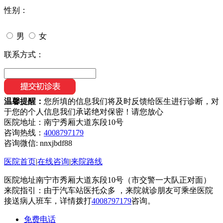
性别：
男
女
联系方式：
温馨提醒：
您所填的信息我们将及时反馈给医生进行诊断，对
于您的个人信息我们承诺绝对保密！请您放心
医院地址：南宁秀厢大道东段10号
咨询热线：
4008797179
咨询微信:
nnxjbdf88
医院首页
|
在线咨询
|
来院路线
医院地址南宁市秀厢大道东段10号（市交警一大队正对面）
来院指引：由于汽车站医托众多 ，来院就诊朋友可乘坐医院
接送病人班车，详情拨打
4008797179
咨询。
免费电话