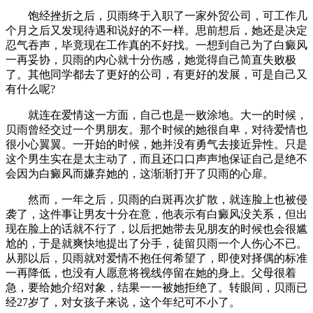
饱经挫折之后，贝雨终于入职了一家外贸公司，可工作几
个月之后又发现待遇和说好的不一样。思前想后，她还是决定
忍气吞声，毕竟现在工作真的不好找。一想到自己为了白癜风
一再妥协，贝雨的内心就十分伤感，她觉得自己简直失败极
了。其他同学都去了更好的公司，有更好的发展，可是自己又
有什么呢?
就连在爱情这一方面，自己也是一败涂地。大一的时候，
贝雨曾经交过一个男朋友。那个时候的她很自卑，对待爱情也
很小心翼翼。一开始的时候，她并没有勇气去接近异性。只是
这个男生实在是太主动了，而且还口口声声地保证自己是绝不
会因为白癜风而嫌弃她的，这渐渐打开了贝雨的心扉。
然而，一年之后，贝雨的白斑再次扩散，就连脸上也被侵
袭了，这件事让男友十分在意，他表示有白癜风没关系，但出
现在脸上的话就不行了，以后把她带去见朋友的时候也会很尴
尬的，于是就爽快地提出了分手，徒留贝雨一个人伤心不已。
从那以后，贝雨就对爱情不抱任何希望了，即使对择偶的标准
一再降低，也没有人愿意将视线停留在她的身上。父母很着
急，要给她介绍对象，结果一一被她拒绝了。转眼间，贝雨已
经27岁了，对女孩子来说，这个年纪可不小了。