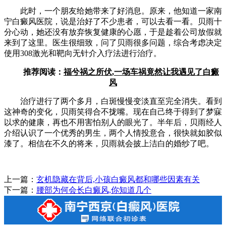
此时，一个朋友给她带来了好消息。原来，他知道一家南
宁白癜风医院，说是治好了不少患者，可以去看一看。贝雨十
分心动，她还没有放弃恢复健康的心愿，于是趁着公司放假就
来到了这里。医生很细致，问了贝雨很多问题，综合考虑决定
使用308激光和靶向无针介入疗法进行治疗。
推荐阅读：
福兮祸之所伏,一场车祸竟然让我遇见了白癜
风
治疗进行了两个多月，白斑慢慢变淡直至完全消失。看到
这神奇的变化，贝雨笑得合不拢嘴。现在自己终于得到了梦寐
以求的健康，再也不用害怕别人的眼光了。半年后，贝雨经人
介绍认识了一个优秀的男生，两个人情投意合，很快就如胶似
漆了。相信在不久的将来，贝雨就会披上洁白的婚纱了吧。
上一篇：
玄机隐藏在背后,小孩白癜风都和哪些因素有关
下一篇：
腰部为何会长白癜风,你知道几个