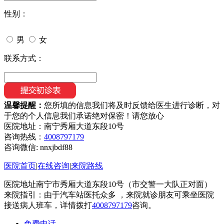
性别：
男
女
联系方式：
温馨提醒：
您所填的信息我们将及时反馈给医生进行诊断，对
于您的个人信息我们承诺绝对保密！请您放心
医院地址：南宁秀厢大道东段10号
咨询热线：
4008797179
咨询微信:
nnxjbdf88
医院首页
|
在线咨询
|
来院路线
医院地址南宁市秀厢大道东段10号（市交警一大队正对面）
来院指引：由于汽车站医托众多 ，来院就诊朋友可乘坐医院
接送病人班车，详情拨打
4008797179
咨询。
免费电话