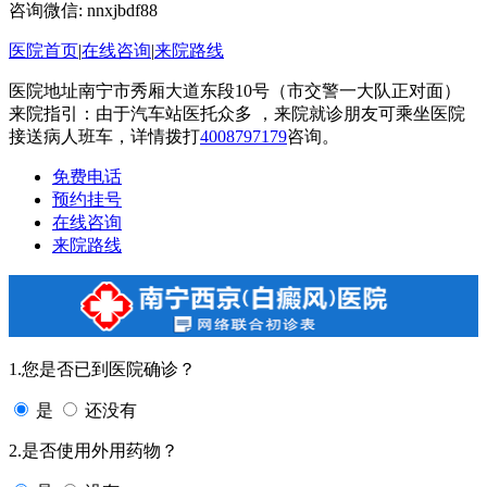
咨询微信:
nnxjbdf88
医院首页
|
在线咨询
|
来院路线
医院地址南宁市秀厢大道东段10号（市交警一大队正对面）
来院指引：由于汽车站医托众多 ，来院就诊朋友可乘坐医院
接送病人班车，详情拨打
4008797179
咨询。
免费电话
预约挂号
在线咨询
来院路线
1.您是否已到医院确诊？
是
还没有
2.是否使用外用药物？