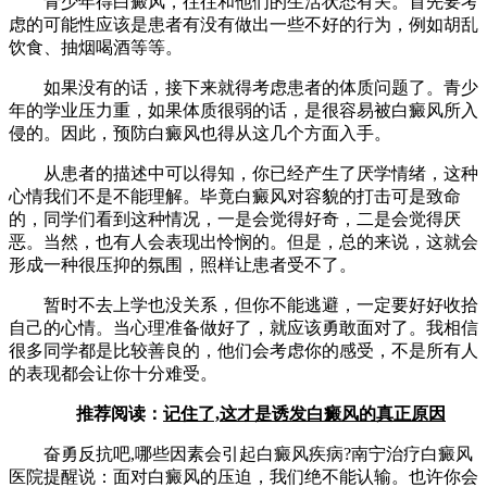
青少年得白癜风，往往和他们的生活状态有关。首先要考
虑的可能性应该是患者有没有做出一些不好的行为，例如胡乱
饮食、抽烟喝酒等等。
如果没有的话，接下来就得考虑患者的体质问题了。青少
年的学业压力重，如果体质很弱的话，是很容易被白癜风所入
侵的。因此，预防白癜风也得从这几个方面入手。
从患者的描述中可以得知，你已经产生了厌学情绪，这种
心情我们不是不能理解。毕竟白癜风对容貌的打击可是致命
的，同学们看到这种情况，一是会觉得好奇，二是会觉得厌
恶。当然，也有人会表现出怜悯的。但是，总的来说，这就会
形成一种很压抑的氛围，照样让患者受不了。
暂时不去上学也没关系，但你不能逃避，一定要好好收拾
自己的心情。当心理准备做好了，就应该勇敢面对了。我相信
很多同学都是比较善良的，他们会考虑你的感受，不是所有人
的表现都会让你十分难受。
推荐阅读：
记住了,这才是诱发白癜风的真正原因
奋勇反抗吧,哪些因素会引起白癜风疾病?南宁治疗白癜风
医院提醒说：面对白癜风的压迫，我们绝不能认输。也许你会