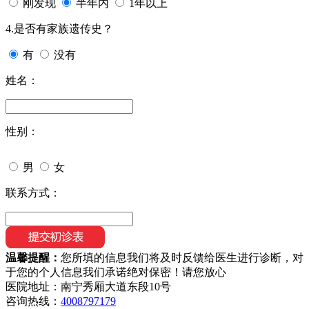
刚发现
半年内
1年以上
4.是否有家族遗传史？
有
没有
姓名：
性别：
男
女
联系方式：
温馨提醒：
您所填的信息我们将及时反馈给医生进行诊断，对
于您的个人信息我们承诺绝对保密！请您放心
医院地址：南宁秀厢大道东段10号
咨询热线：
4008797179